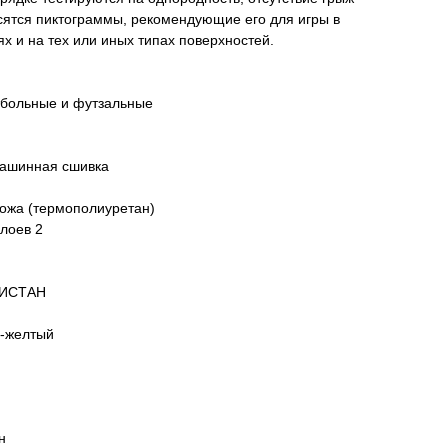
осятся пиктограммы, рекомендующие его для игры в
х и на тех или иных типах поверхностей.
тбольные и футзальные
Машинная сшивка
кожа (термополиуретан)
лоев 2
КИСТАН
о-желтый
н