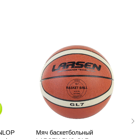
UNLOP
Мяч баскетбольный
Мя