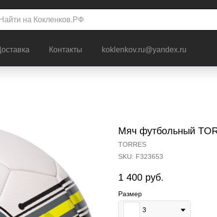
Доставка
Контакты
koklenkov.ru@yandex.ru
Мяч футбольный TO
TORRES
SKU:
F323653
1 400
руб.
Размер
3