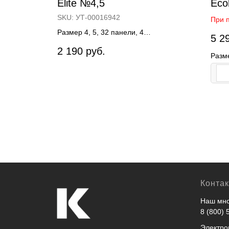
Elite №4,5
Eco
SKU:
УТ-00016942
При 
скидк
иал
Размер 4, 5, 32 панели, 4
5 2
Офиц
рмосшивка
подкладочных слоя, материал
2 190
руб.
Чемп
полиуретан, ручная сшивка
Разм
и Выс
Конта
Наш мно
8 (800) 
Электро