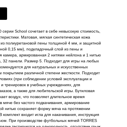
серии School сочетает в себе невысокую стоимость,
теристики. Матовая, мягкая синтетическая кожа
 из полиуретановой пены толщиной 4 мм, и защитной
ой 0,15 мм), подкладочный слой из пены и
ая камера, армированная 2 нитями нейлона и 1 нитью
 32 панели. Размер 5. Подходит для игры на любых
комендуется для натуральных и искусственных
им покрытием различной степени жесткости. Подходит
ловиях (при соблюдении условий эксплуатации и
р и тренировок в учебных учреждениях, для
казов, а также для любительской игры. Бутиловая
кает воздух, что позволяет длительное время
в мяче без частого подкачивания, армирование
кой нитью сохраняет форму мяча на протяжении
 В комплект входит игла для накачивания, инструкция
мячом. При производстве футбольных мячей TORRES
рядке тестируются на однородность, отсутствие грыж