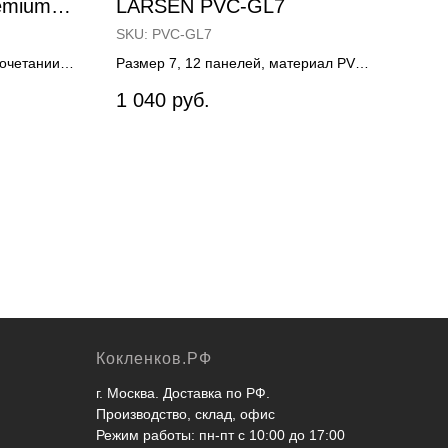
remium
LARSEN PVC-GL7
тен
(82
SKU:
PVC-GL7
SKU
сочетании с
Размер 7, 12 панелей, материал PVC,
Мате
ирует
клееный
1 040
руб.
25
льность и
на самом
TF.
Кокленков.РФ
г. Москва. Доставка по РФ.
Производство, склад, офис
Режим работы: пн-пт с 10:00 до 17:00