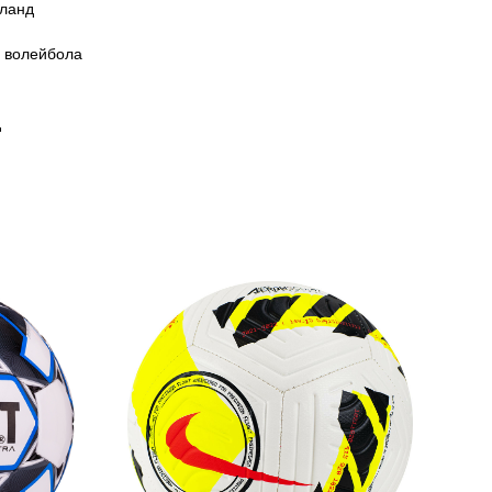
йланд
о волейбола
д