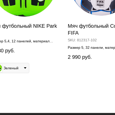
 футбольный NIKE Park
Мяч футбольный Co
FIFA
SKU:
812317-102
р 5,4, 12 панелей, материал
ополиуретан, 1 подслой,
Размер 5, 32 панели, мате
80
руб.
нная сшивка, 2 размера
полиуретан, ручная сшивка
2 990
руб.
сертификат FIFA
Зеленый