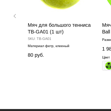
Мяч для большого тенниса
Мяч
S030,
TB-GA01 (1 шт)
Ball
SKU:
TB-GA01
Разме
терм
щит может
Материал фетр, клееный
1 9
маши
х
80
руб.
закрытых
Цвет
лы,
ения щита,
ностью.