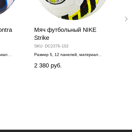
ntra
Мяч футбольный NIKE
Мя
Strike
ра
SKU:
DC2376-102
Мате
риал
Размер 5, 12 панелей, материал
16
,
термополиуретан, 1 подслой,
2 380
руб.
машинная сшивка