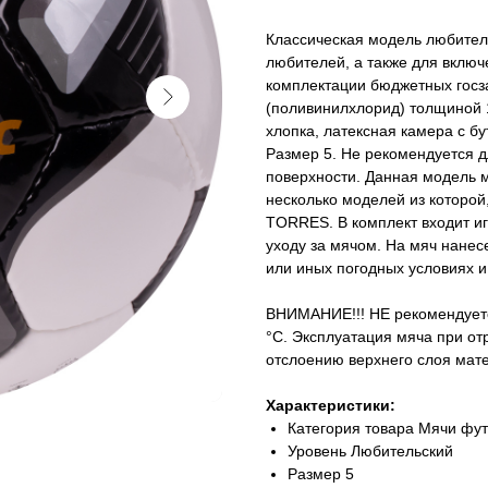
Классическая модель любител
любителей, а также для включ
комплектации бюджетных госза
(поливинилхлорид) толщиной 1
хлопка, латексная камера с б
Размер 5. Не рекомендуется д
поверхности. Данная модель м
несколько моделей из которой,
TORRES. В комплект входит иг
уходу за мячом. На мяч нанес
или иных погодных условиях и
ВНИМАНИЕ!!! НЕ рекомендуетс
°C. Эксплуатация мяча при о
отслоению верхнего слоя мат
Характеристики:
Категория товара Мячи фу
Уровень Любительский
Размер 5