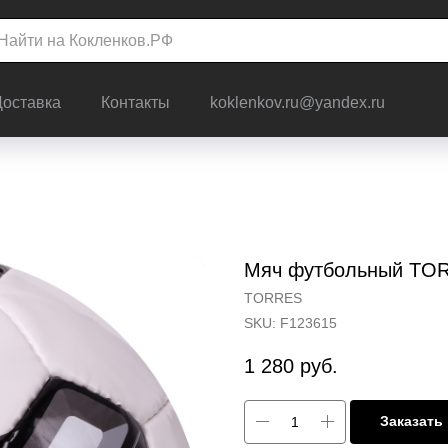
Доставка
Контакты
koklenkov.ru@yandex.ru
Мяч футбольный TOR
TORRES
SKU:
F123615
1 280
руб.
Заказать