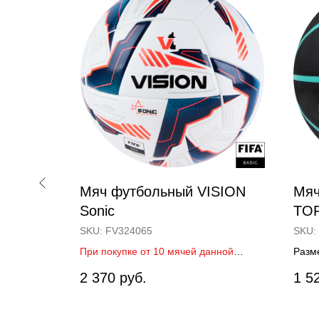
TORRES
Мяч футбольный VISION
Мяч
Sonic
TO
SKU:
FV324065
SKU:
иал
При покупке от 10 мячей данной
Разм
рмосшивка.
модели, возможна доп. скидка до 10%
рези
2 370
руб.
1 5