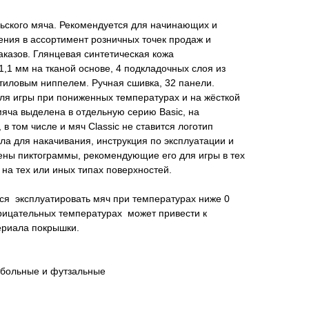
ьского мяча. Рекомендуется для начинающих и
ения в ассортимент розничных точек продаж и
казов. Глянцевая синтетическая кожа
,1 мм на тканой основе, 4 подкладочных слоя из
утиловым ниппелем. Ручная сшивка, 32 панели.
ля игры при пониженных температурах и на жёсткой
яча выделена в отдельную серию Basic, на
 в том числе и мяч Classic не ставится логотип
ла для накачивания, инструкция по эксплуатации и
ены пиктограммы, рекомендующие его для игры в тех
 на тех или иных типах поверхностей.
я эксплуатировать мяч при температурах ниже 0
трицательных температурах может привести к
ериала покрышки.
тбольные и футзальные