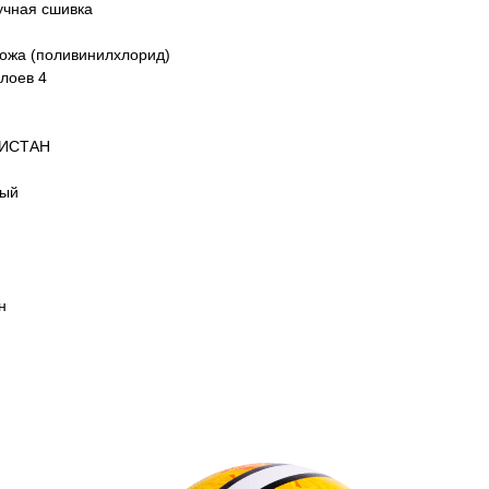
учная сшивка
кожа (поливинилхлорид)
лоев 4
КИСТАН
ный
н