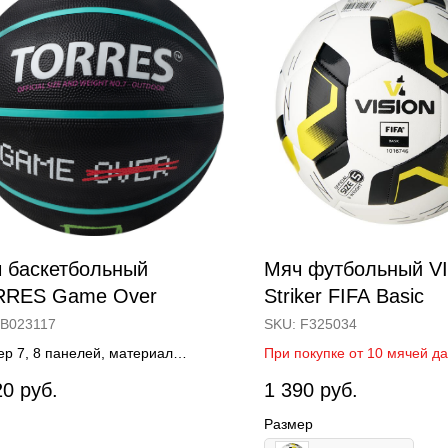
 баскетбольный
Мяч футбольный V
RRES Game Over
Striker FIFA Basic
B023117
SKU:
F325034
ер 7, 8 панелей, материал
При покупке от 10 мячей д
на, клееный
модели, возможна доп. ски
20
руб.
1 390
руб.
Размер