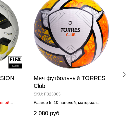
ISION
Мяч футбольный TORRES
Мя
Club
MI
SKU:
F323965
SKU
анной
Размер 5, 10 панелей, материал
Разм
дка до 10%
полиуретан, 2 подслоя, гибридная
клее
2 080
руб.
3 3
сшивка
FIVB