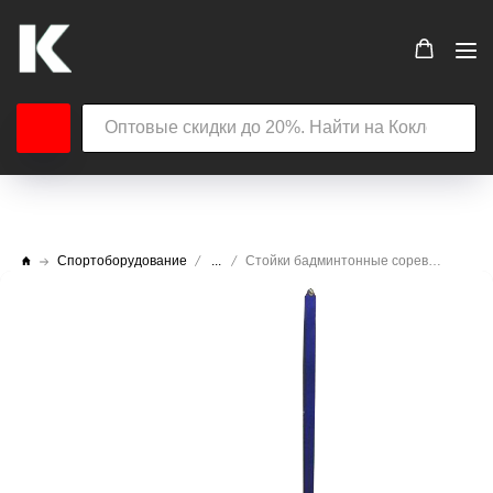
Спортоборудование
...
Стойки бадминтонные соревновательные (по нормативам BWF), мобильные A - 425 с противовесами (2 по 70 кг)