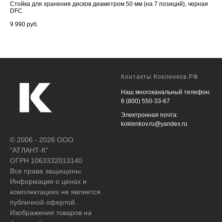
Стойка для хранения дисков диаметром 50 мм (на 7 позиций), черная
Тел
DFC
10 
9 990
руб.
Контакты Кокленков.РФ
Наш многоканальный телефон:
8 (800) 550-33-67
Электронная почта:
koklenkov.ru@yandex.ru
© 2006 - 2026 ООО
"АТЛАНТ-К"
ОГРН 1063332013140
Все права защищены.
Информация о ценах и
комплектациях не является
публичной офертой.
Изображения товаров на