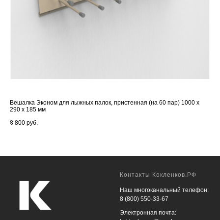
Вешалка Эконом для лыжных палок, пристенная (на 60 пар) 1000 х
Сте
290 х 185 мм
38 
8 800
руб.
Контакты Кокленков.РФ
Наш многоканальный телефон:
8 (800) 550-33-67
Электронная почта: