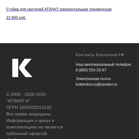
Стойка для гантелей АТЛАНТ горизонтальная трехярусная
Тел
кол
22 800
руб.
8 9
Контакты Кокленков.РФ
Наш многоканальный телефон:
8 (800) 550-33-67
Электронная почта:
koklenkov.ru@yandex.ru
© 2006 - 2026 ООО
"АТЛАНТ-К"
ОГРН 1063332013140
Все права защищены.
Информация о ценах и
комплектациях не является
публичной офертой.