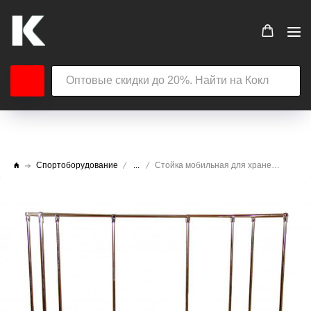
Спортоборудование
...
Стойка мобильная для хранения степ платформ (до 12 шт. размером 109 х 41)