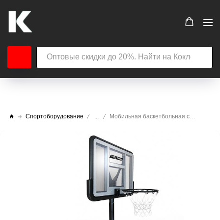
Спортоборудование
...
Мобильная баскетбольная стойка СТ SLP Standard-020 высота стойки от 230 до 305 см, размер щита 110 х 75 см