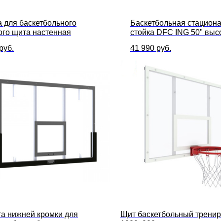
 для баскетбольного
Баскетбольная стацион
ого щита настенная
стойка DFC ING 50" высо
до 305 см, размер щита 
руб.
41 990
руб.
а нижней кромки для
Щит баскетбольный трени