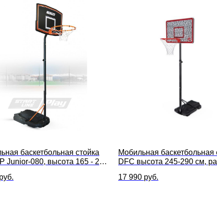
ьная баскетбольная стойка
Мобильная баскетбольная 
P Junior-080, высота 165 - 220
DFC высота 245-290 см, р
щита 112 х 72 см
руб.
17 990
руб.