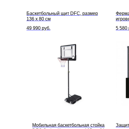
Баскетбольный щит DFC, размер
Ферма
136 x 80 см
игров
49 990
руб.
5 580
Мобильная баскетбольная стойка
Защит