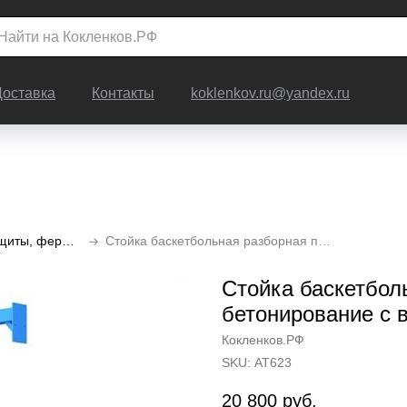
Доставка
Контакты
koklenkov.ru@yandex.ru
Баскетбольные стойки, щиты, фермы, кольца
Стойка баскетбольная разборная под бетонирование с выносом 1,2
Стойка баскетбол
бетонирование с 
Кокленков.РФ
SKU:
АТ623
20 800
руб.