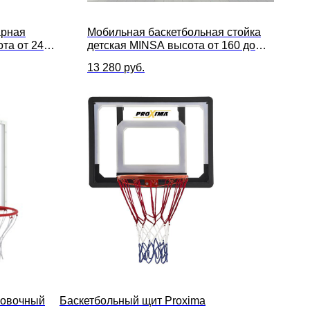
арная
Мобильная баскетбольная стойка
та от 245
детская MINSA высота от 160 до
127 х 80 см
210 см, размер щита 75 x 45 см
13 280
руб.
ровочный
Баскетбольный щит Proxima