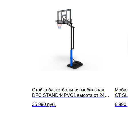
Стойка баскетбольная мобильная
Мобил
DFC STAND44PVC1 высота от 245
СТ SL
до 305 см, размер щита 110 х 75 см
см
35 990
руб.
6 990