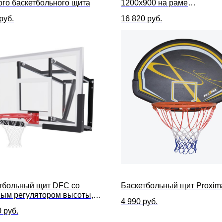
ого баскетбольного щита
1200х900 на раме
ПОЛИКАРБОНАТ
руб.
16 820
руб.
тбольный щит DFC со
Баскетбольный щит Proxim
ым регулятором высоты,
4 990
руб.
р 110 х 70 см, поликарбонат 2
0
руб.