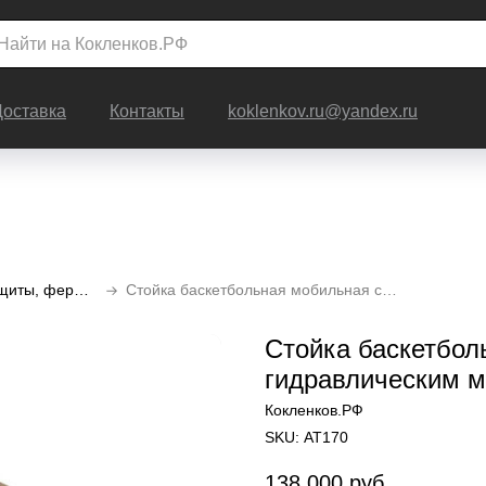
Доставка
Контакты
koklenkov.ru@yandex.ru
Баскетбольные стойки, щиты, фермы, кольца
Стойка баскетбольная мобильная складная с гидравлическим механизмом и выносом 2.25 м
Стойка баскетбол
гидравлическим м
Кокленков.РФ
SKU:
АТ170
138 000
руб.