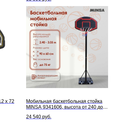
2 x 72
Мобильная баскетбольная стойка
MINSA 9341606, высота от 240 до
305 см, размер щита 90 х 60 см
24 540
руб.