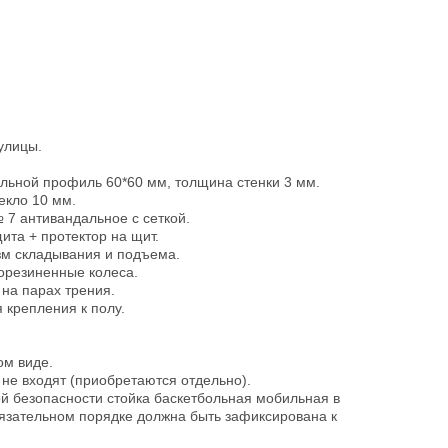
улицы.
льной профиль 60*60 мм, толщина стенки 3 мм.
екло 10 мм.
 7 антивандальное с сеткой.
ита + протектор на щит.
зм складывания и подъема.
орезиненные колеса.
на парах трения.
 крепления к полу.
ом виде.
 не входят (приобретаются отдельно).
ой безопасности стойка баскетбольная мобильная в
язательном порядке должна быть зафиксирована к