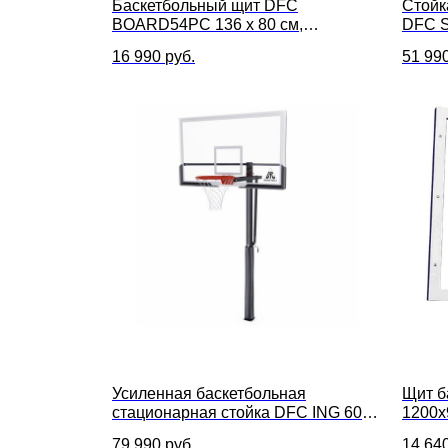
Баскетбольный щит DFC
Стойк
BOARD54PC 136 x 80 см,
DFC S
поликарбонат 3 мм
305 с
16 990
руб.
51 99
Усиленная баскетбольная
Щит б
стационарная стойка DFC ING 60",
1200х
высота от 230 до 305 см, размер
мм
79 990
руб.
14 64