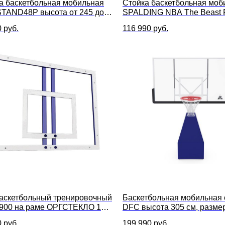
а баскетбольная мобильная
Стойка баскетбольная моб
TAND48P высота от 245 до
SPALDING NBA The Beast P
м, размер щита 120 x 80 см
60, высота от 2,28 до 3,05 
0
руб.
116 990
руб.
щита 152,4 x 91,4 см
аскетбольный тренировочный
Баскетбольная мобильная 
900 на раме ОРГСТЕКЛО 10
DFC высота 305 см, разме
180x105 см
0
руб.
199 990
руб.