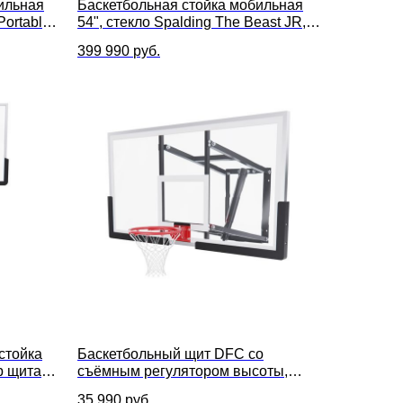
ильная
Баскетбольная стойка мобильная
ortable
54", стекло Spalding The Beast JR,
м, размер
7B1454CN
399 990
руб.
стойка
Баскетбольный щит DFC со
р щита
съёмным регулятором высоты,
размер 152 х 80 см, стекло 8 мм
35 990
руб.