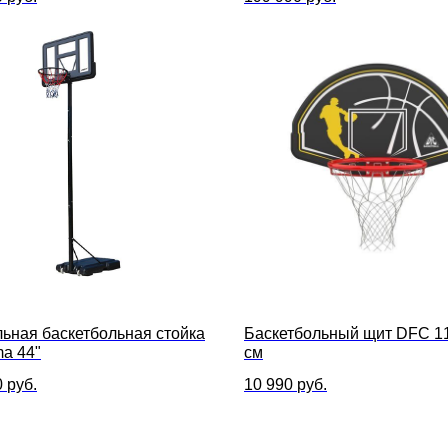
ьная баскетбольная стойка
Баскетбольный щит DFC 11
ma 44"
см
0
руб.
10 990
руб.