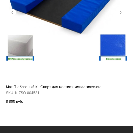
Мат П-образный К - Спорт для мостика гимнастического
Бре
5 м
SKU:
K-ZSO-004531
SK
8 800
руб.
58 