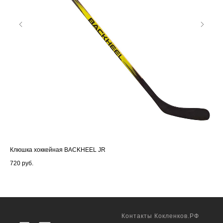
Клюшка хоккейная BACKHEEL JR
Шай
720
руб.
60
Контакты Кокленков.РФ