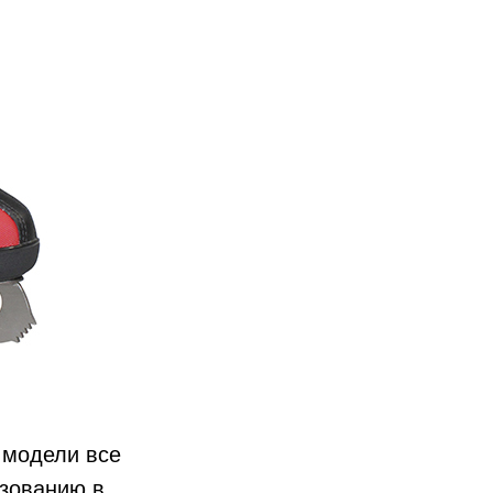
 модели все
ьзованию в