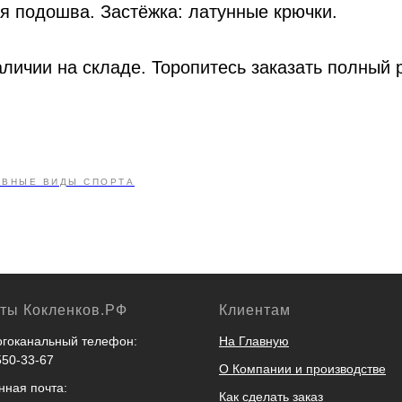
я подошва. Застёжка: латунные крючки.
личии на складе. Торопитесь заказать полный 
ИВНЫЕ ВИДЫ СПОРТА
кты Кокленков.РФ
Клиентам
гоканальный телефон:
На Главную
550-33-67
О Компании и производстве
нная почта:
Как сделать заказ