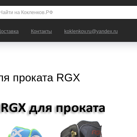
Доставка
Контакты
koklenkov.ru@yandex.ru
ля проката RGX