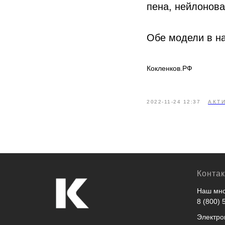
пена, нейлонова
Обе модели в на
Кокленков.РФ
2022-11-24 12:37
АКТ
Конта
Наш мно
8 (800) 
Электро