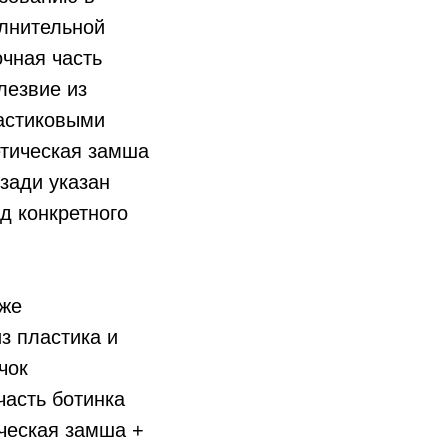
олнительной
чная часть
лезвие из
астиковыми
етическая замша
зади указан
д конкретного
кже
з пластика и
чок
часть ботинка
ическая замша +