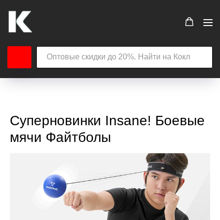
Суперновинки Insane! Боевые
мячи Файтболы