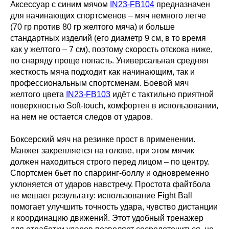
Аксессуар с синим мячом
IN23-FB104
предназначен
для начинающих спортсменов – мяч немного легче
(70 гр против 80 гр желтого мяча) и больше
стандартных изделий (его диаметр 9 см, в то время
как у желтого – 7 см), поэтому скорость отскока ниже,
по снаряду проще попасть. Универсальная средняя
жесткость мяча подходит как начинающим, так и
профессиональным спортсменам. Боевой мяч
желтого цвета
IN23-FB103
идёт с тактильно приятной
поверхностью Soft-touch, комфортен в использовании,
на нем не остается следов от ударов.
Боксерский мяч на резинке прост в применении.
Манжет закрепляется на голове, при этом мячик
должен находиться строго перед лицом – по центру.
Спортсмен бьет по спарринг-боллу и одновременно
уклоняется от ударов навстречу. Простота файтбола
не мешает результату: использование Fight Ball
помогает улучшить точность удара, чувство дистанции
и координацию движений. Этот удобный тренажер