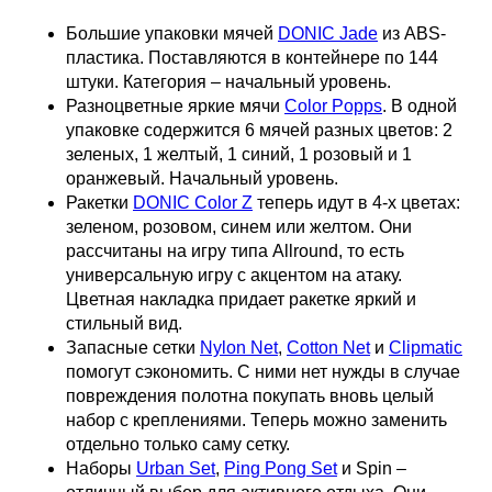
Большие упаковки мячей
DONIC Jade
из ABS-
пластика. Поставляются в контейнере по 144
штуки. Категория – начальный уровень.
Разноцветные яркие мячи
Color Popps
. В одной
упаковке содержится 6 мячей разных цветов: 2
зеленых, 1 желтый, 1 синий, 1 розовый и 1
оранжевый. Начальный уровень.
Ракетки
DONIC Color Z
теперь идут в 4-х цветах:
зеленом, розовом, синем или желтом. Они
рассчитаны на игру типа Allround, то есть
универсальную игру с акцентом на атаку.
Цветная накладка придает ракетке яркий и
стильный вид.
Запасные сетки
Nylon Net
,
Cotton Net
и
Clipmatic
помогут сэкономить. С ними нет нужды в случае
повреждения полотна покупать вновь целый
набор с креплениями. Теперь можно заменить
отдельно только саму сетку.
Наборы
Urban Set
,
Ping Pong Set
и Spin –