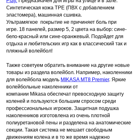
Play.
Предназначен для игры на улице и в зале.
Синтетическая кожа TPE (ПВХ с добавлением
эластомера), машинная сшивка.
Ультрамягкое покрытие не причиняет боль при
игре. 18 панелей, размер 5, 2 цвета на выбор: сине-
бело-красный или сине-оранжевый. Подойдет для
отдыха и любительских игр как в классический так и
пляжный волейбол!
Также советуем обратить внимание на другие новые
товары из раздела волейбол. Например, наколенники
для волейбола модель
MIKASA MT8 Premier
. Яркие
волейбольные наколенники от
компании Mikasa обеспечат превосходную защиту
коленей и пользуются большим спросом среди
профессиональных игроков. Защитная подушка
наколенников изготовлена из очень плотной
полиуретановой пены и разделена на анатомические
секции. Такая система не мешает свободным
движениям колена и в то же время надежно