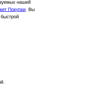
изуемых нашей
кет Покупки
. Вы
 быстрой
й.