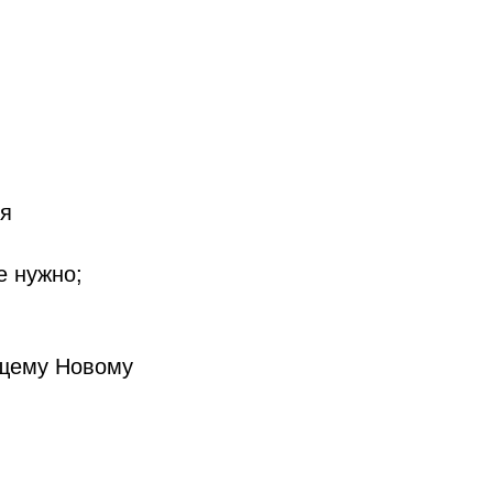
ля
е нужно;
ящему Новому