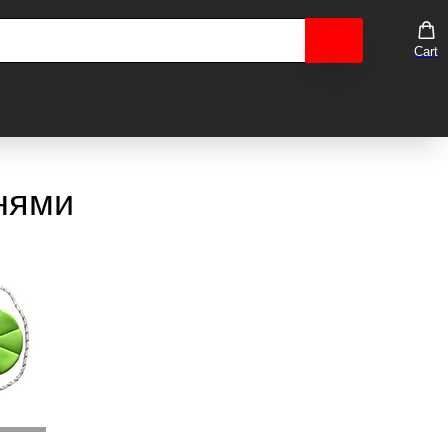
Cart
нями