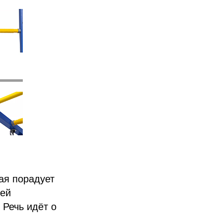
ая порадует
лей
 Речь идёт о