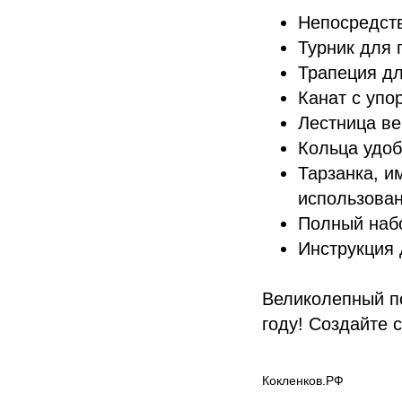
Непосредств
Турник для 
Трапеция дл
Канат с упо
Лестница ве
Кольца удоб
Тарзанка, и
использован
Полный набо
Инструкция 
Великолепный п
году! Создайте 
Кокленков.РФ