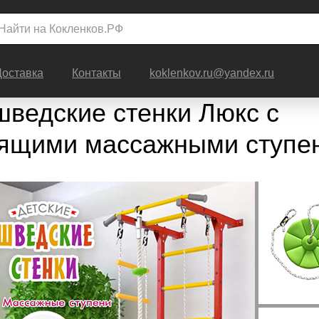
Доставка
Контакты
koklenkov.ru@yandex.ru
шведские стенки Люкс с
зящими массажными ступе