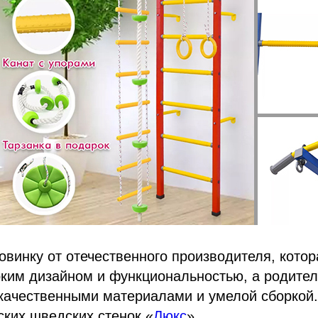
винку от отечественного производителя, котор
рким дизайном и функциональностью, а родите
качественными материалами и умелой сборкой.
ских шведских стенок «
Люкс
».