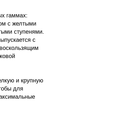
ых гаммах:
ном с желтыми
тыми ступенями.
ыпускается с
ивоскользящим
ковой
елкую и крупную
тобы для
максимальные