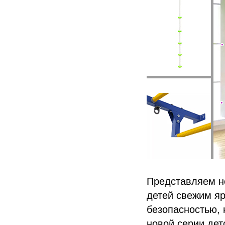
Представляем но
детей свежим я
безопасностью, 
новой серии дет