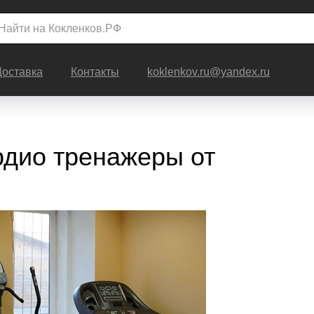
Доставка
Контакты
koklenkov.ru@yandex.ru
рдио тренажеры от