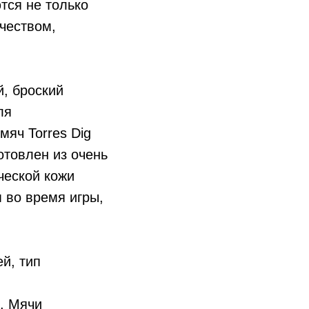
тся не только
чеством,
й, броский
ля
мяч Torres Dig
отовлен из очень
ческой кожи
 во время игры,
й, тип
.. Мячи