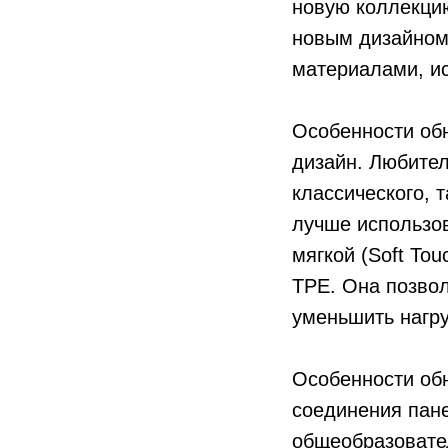
новую коллекцию
новым дизайном,
материалами, и
Особенности обн
дизайн. Любител
классического, 
лучше использов
мягкой (Soft To
TPE. Она позво
уменьшить нагру
Особенности обн
соединения пане
общеобразовател