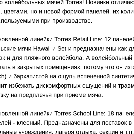
 волейбольных мячей Torres! Новинки отличаю
 цветами, но и новой формой панелей, их коли
спользуемыми при производстве.
овленной линейки Torres Retail Line: 12 панеле
ьские мячи Hawaii и Set и предназначены как д
так и для пляжного волейбола. А волейбольный 
ать в закрытых помещениях, потому что он изг
uch) и бархатистой на ощупь вспененной синтети
лит избежать дискомфортных ощущений и травм
зку на предплечья при приеме мяча.
овленной линейки Torres School Line: 18 панеле
лей - клееный. Предназначены для поставок в
ьные учреждения, лагеря отдыха, секции и т.п