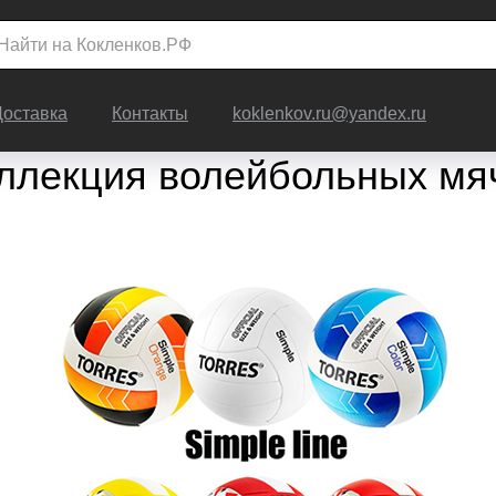
Доставка
Контакты
koklenkov.ru@yandex.ru
ллекция волейбольных мя