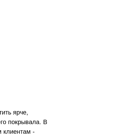
тить ярче,
его покрывала. В
 клиентам -