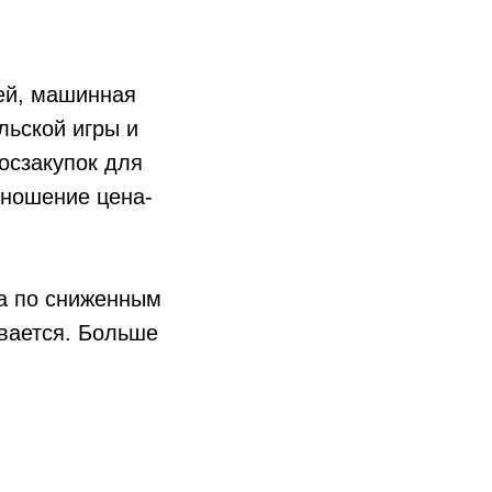
лей, машинная
льской игры и
осзакупок для
тношение цена-
на по сниженным
ивается. Больше