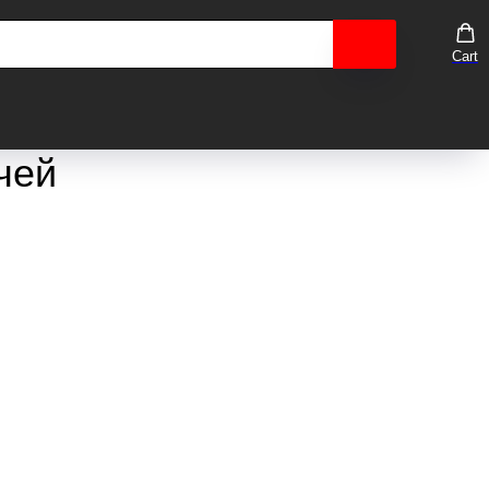
Cart
чей