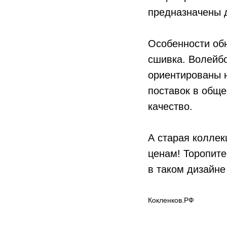
предназначены 
Особенности обн
сшивка. Волейб
ориентированы н
поставок в общ
качество.
А старая колле
ценам! Торопите
в таком дизайне 
Кокленков.РФ