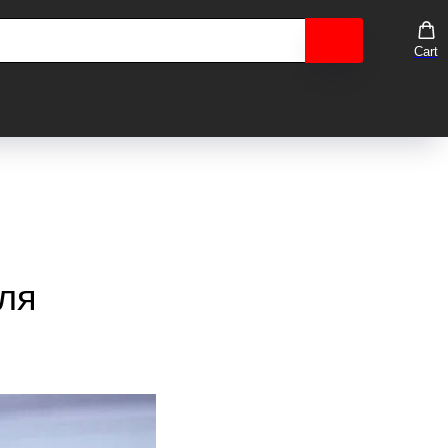
Cart
ля