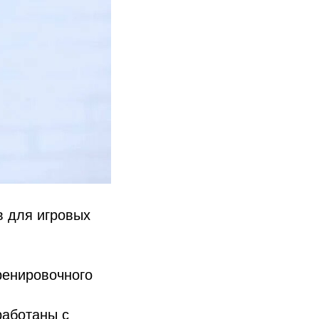
в для игровых
ренировочного
работаны с