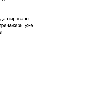
адаптировано
 тренажеры уже
в