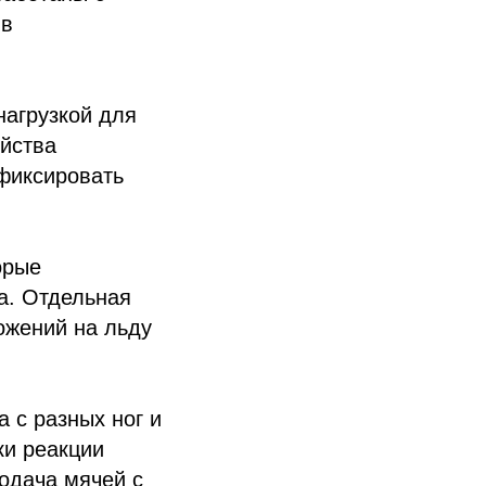
 в
нагрузкой для
ойства
 фиксировать
орые
а. Отдельная
ожений на льду
 с разных ног и
ки реакции
одача мячей с