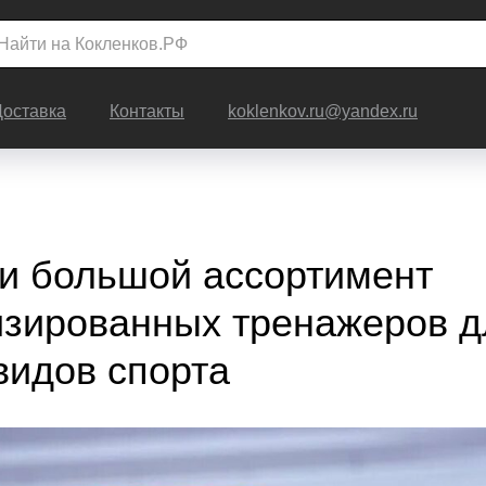
Доставка
Контакты
koklenkov.ru@yandex.ru
и большой ассортимент
зированных тренажеров д
видов спорта