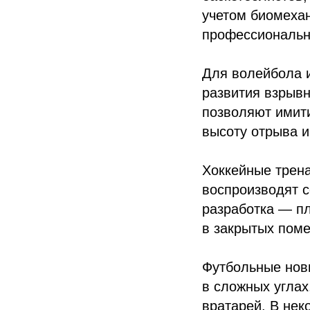
учетом биомеха
профессиональн
Для волейбола и
развития взрывн
позволяют имити
высоту отрыва и
Хоккейные трен
воспроизводят с
разработка — пл
в закрытых пом
Футбольные нови
в сложных углах
вратарей. В нек