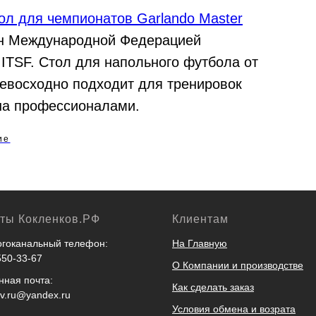
л для чемпионатов Garlando Master
н Международной Федерацией
ITSF. Стол для напольного футбола от
ревосходно подходит для тренировок
на профессионалами.
ие
кты Кокленков.РФ
Клиентам
гоканальный телефон:
На Главную
550-33-67
О Компании и производстве
нная почта:
Как сделать заказ
ov.ru@yandex.ru
Условия обмена и возрата