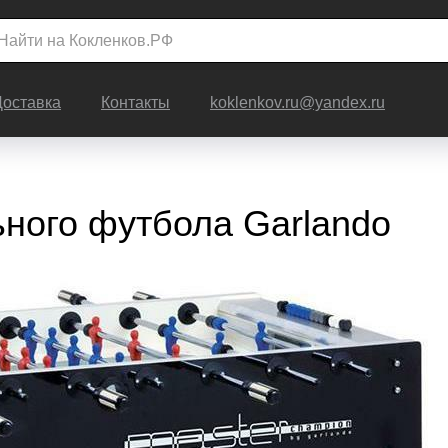
Доставка
Контакты
koklenkov.ru@yandex.ru
ного футбола Garlando