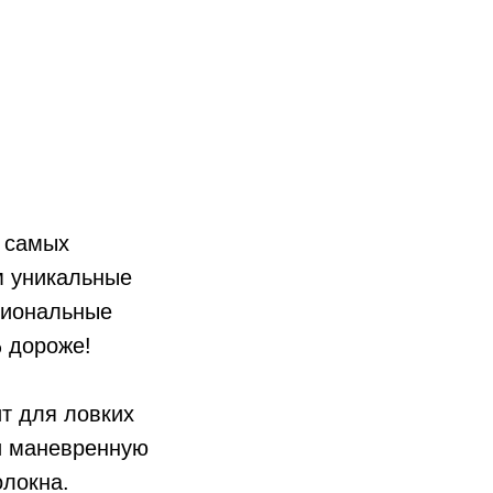
 самых
м уникальные
сиональные
% дороже!
т для ловких
и маневренную
олокна.