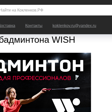
Доставка
Контакты
koklenkov.ru@yandex.ru
 бадминтона WISH