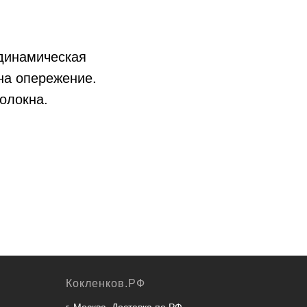
динамическая
на опережение.
волокна.
Кокленков.РФ
г. Москва. Доставка по РФ.