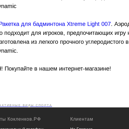
ynamic
Ракетка для бадминтона Xtreme Light 007
. Аэро
 подходит для игроков, предпочитающих игру 
Изготовлена из легкого прочного углеродистого 
ynamic.
! Покупайте в нашем интернет-магазине!
АКТИВНЫЕ ВИДЫ СПОРТА
кты Кокленков.РФ
Клиентам
гоканальный телефон:
На Главную