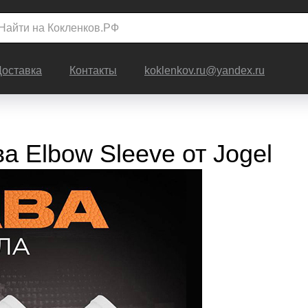
Доставка
Контакты
koklenkov.ru@yandex.ru
а Elbow Sleeve от Jogel