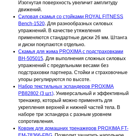
Изогнутая поверхность увеличит амплитуду
движений.
Силовая скамья со стойками ROYAL FITNESS
Bench-1520
. Для разнообразных силовых
упражнений. В качестве утяжеления
применяются стандартные диски 26 мм. Штанга
и диски покупаются отдельно.
Скамья для жима PROXIMA с подстраховками
BH-505015
. Для выполнения сложных силовых
упражнений с предельными весами без
подстраховки партнера. Стойки и страховочные
упоры регулируются по высоте.
Набор текстильных эспандеров PROXIMA
PB82802 (3 шт.)
. Универсальный и эффективный
тренажер, который можно применять для
укрепления верхней и нижней частей тела. В
наборе три эспандера с разным уровнем
сопротивления.
Коврик для домашних тренажеров PROXIMA FT-
EM-78366-FBG
. Позволит защитить напольное