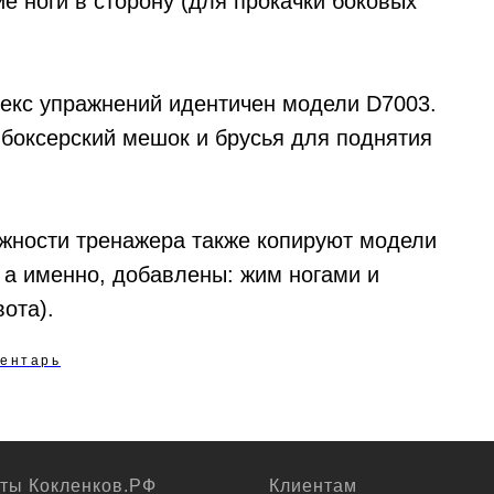
е ноги в сторону (для прокачки боковых
лекс упражнений идентичен модели D7003.
 боксерский мешок и брусья для поднятия
ожности тренажера также копируют модели
а именно, добавлены: жим ногами и
ота).
вентарь
кты Кокленков.РФ
Клиентам