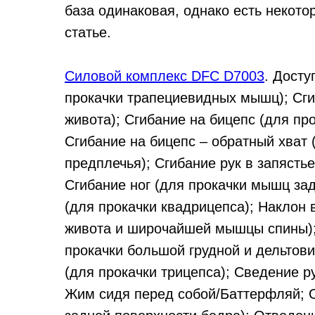
база одинаковая, однако есть некото
статье.
Силовой комплекс DFC D7003
. Досту
прокачки трапециевидных мышц); Сг
живота); Сгибание на бицепс (для пр
Сгибание на бицепс – обратный хват
предплечья); Сгибание рук в запясть
Сгибание ног (для прокачки мышц зад
(для прокачки квадрицепса); Наклон
живота и широчайшей мышцы спины);
прокачки большой грудной и дельтови
(для прокачки трицепса); Сведение р
Жим сидя перед собой/Баттерфляй; 