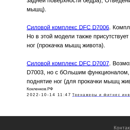
задней поверхности бедра); Отведени
мышц).
Силовой комплекс DFC D7006
. Комп
Но в этой модели также присутствует
ног (прокачка мышц живота).
Силовой комплекс DFC D7007
. Возм
D7003, но с бОльшим функционалом, 
поднятие ног (для прокачки мышц жив
Кокленков.РФ
2022-10-14 11:47
Тренажеры и фитнес ин
Конта