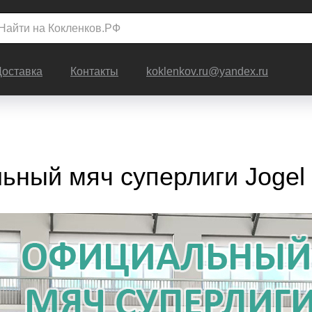
Доставка
Контакты
koklenkov.ru@yandex.ru
ный мяч суперлиги Jogel