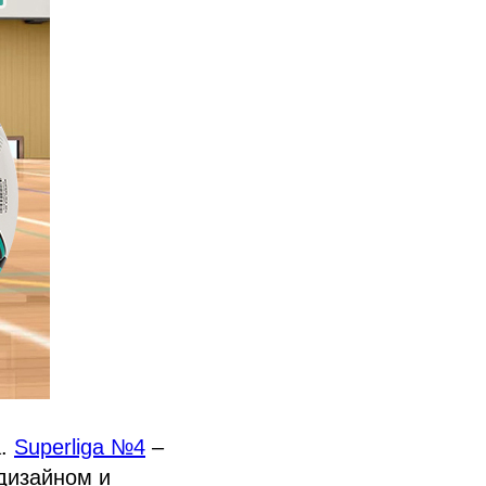
а.
Superliga №4
–
дизайном и