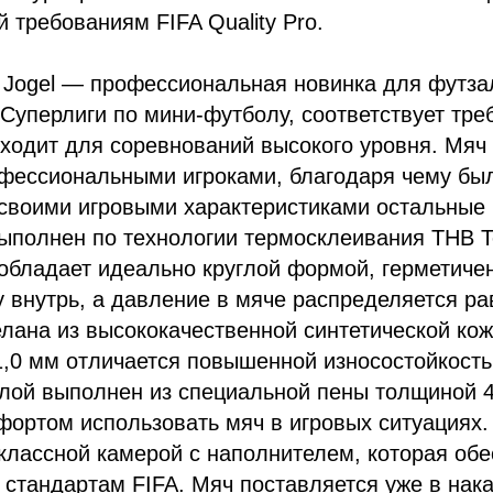
 требованиям FIFA Quality Pro.
 Jogel — профессиональная новинка для футза
Суперлиги по мини-футболу, соответствует тре
одходит для соревнований высокого уровня. Мя
фессиональными игроками, благодаря чему был
своими игровыми характеристиками остальные 
 выполнен по технологии термосклеивания THB T
обладает идеально круглой формой, герметичен
у внутрь, а давление в мяче распределяется р
лана из высококачественной синтетической кож
,0 мм отличается повышенной износостойкость
лой выполнен из специальной пены толщиной 4
фортом использовать мяч в игровых ситуациях. 
лассной камерой с наполнителем, которая обе
о стандартам FIFA. Мяч поставляется уже в нак