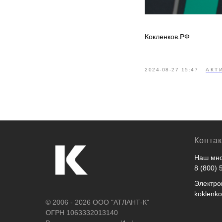
Кокленков.РФ
2024-08-27 15:47
АКТ
Конта
Наш мно
8 (800) 
Электро
koklenk
© 2006 - 2026 ООО "АТЛАНТ-К"
ОГРН 1063332013140