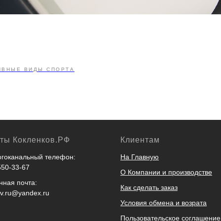
ИВНЫЕ ВИДЫ СПОРТА
кты Кокленков.РФ
Клиентам
гоканальный телефон:
На Главную
550-33-67
О Компании и производстве
нная почта:
Как сделать заказ
ov.ru@yandex.ru
Условия обмена и возрата
Пользовательское соглашение