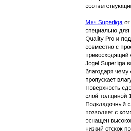
соответствующий
Мяч Superliga
от
специально для 
Quality Pro и п
совместно с про
превосходящий 
Jogel Superliga
благодаря чему 
пропускает влаг
Поверхность сде
слой толщиной 1
Подкладочный с
позволяет с ком
оснащен высокок
низкий отскок п