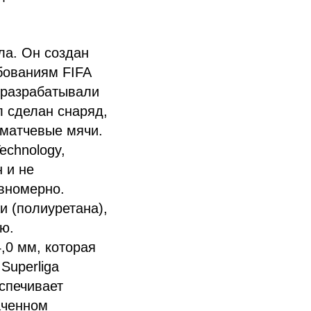
ла. Он создан
бованиям FIFA
ч разрабатывали
 сделан снаряд,
матчевые мячи.
echnology,
 и не
авномерно.
и (полиуретана),
ю.
,0 мм, которая
Superliga
спечивает
аченном