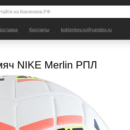
Доставка
Контакты
koklenkov.ru@yandex.ru
яч NIKE Merlin РПЛ