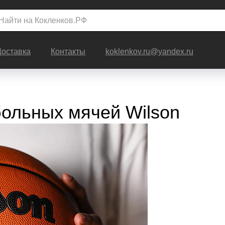
Доставка
Контакты
koklenkov.ru@yandex.ru
больных мячей Wilson