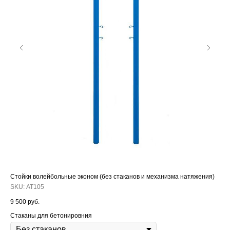
Стойки волейбольные эконом (без стаканов и механизма натяжения)
Бру
сте
SKU:
АТ105
SK
9 500
руб.
93 
Стаканы для бетонировния