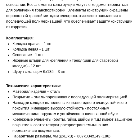
основании. Все элементы конструкции могут легко демонтироваться
для облегчения транспортировки. Элементы конструкции окрашены
порошковой краской методом электростатического напыления с
последующей полимеризацией, что обеспечивает защиту конструкции
от коррозии.
Комплектация
:
Колодка правая - 1 шт.
Колодка левая - 1 шт.
Основание - 1 шт.
Якорные штыри для крепления к треку (шип для стартовой
колодки) - 12 шт.
Шуруп с кольцом 6х135 – 3 шт.
Технические характеристики:
Материал изделия – сталь
Покрытие – эмаль порошковая с последующей полимеризацией
Накладки колодок выполнены из всепогодного влагоустойчивого
покрытия, имеющего высокую стойкость к постоянным
механическим нагрузкам и устойчивого к шипованной обуви.
Крепёжные элементы (болты, гайки, шайбы и т.д.) имеют защитное
покрытие и соответствуют распространяемым на них
нормативным документам.
Габаритные размеры, мм (ДхШхВ) - 807х334х149 (186)