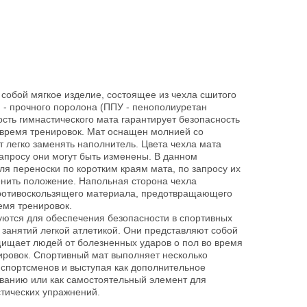
собой мягкое изделие, состоящее из чехла сшитого
 - прочного поролона (ППУ - пенополиуретан
ость гимнастического мата гарантирует безопасность
 время тренировок. Мат оснащен молнией со
т легко заменять наполнитель. Цвета чехла мата
запросу они могут быть изменены. В данном
ля переноски по коротким краям мата, по запросу их
нить положение. Напольная сторона чехла
ротивоскользящего материала, предотвращающего
емя тренировок.
уются для обеспечения безопасности в спортивных
занятий легкой атлетикой. Они представляют собой
щищает людей от болезненных ударов о пол во время
ировок. Спортивный мат выполняет несколько
 спортсменов и выступая как дополнительное
ованию или как самостоятельный элемент для
тических упражнений.