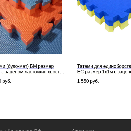
ми (будо-мат) БМ размер
Татами для единоборст
 с зацепом ласточкин хвост
ЕС размер 1х1м с заце
изводство Китай)
ласточкин хвост
0
руб.
1 550
руб.