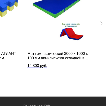
в АТЛАНТ
Мат гимнастический 3000 х 1000 х
Мат 
пом
100 мм винилискожа складной в 3
гим
сложения
ОС 
14 800
руб.
4 40
тен
пож