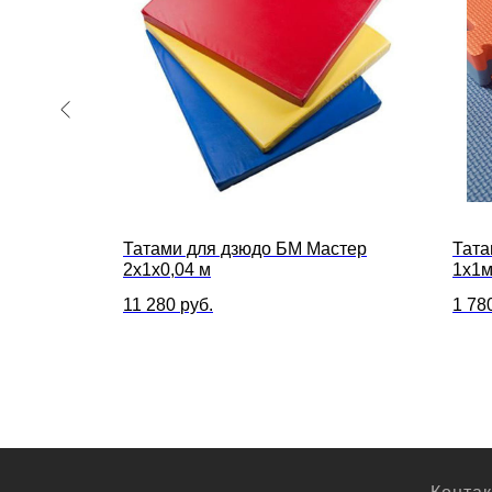
Татами для дзюдо БМ Мастер
Тата
2x1x0,04 м
1х1м
(про
11 280
руб.
1 78