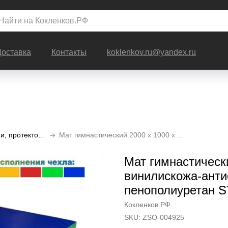
Доставка
Контакты
koklenkov.ru@yandex.ru
Маты, ролл-маты, татами, протекторы для стен, покрытия для пола
Мат гимнастический 2000 х 1000 х 100 мм винилискожа-антислип, наполнитель пенополиуретан ST2230
Мат гимнастическ
винилискожа-анти
пенополиуретан 
Кокленков.РФ
SKU:
ZSO-004925