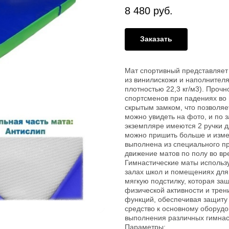
8 480
руб.
Заказать
Мат спортивный представляет 
из винилискожи и наполнителя
плотностью 22,3 кг/м3). Прочн
спортсменов при падениях во
скрытым замком, что позволяе
можно увидеть на фото, и по 
экземпляре имеются 2 ручки д
можно пришить больше и изме
выполнена из специального п
движение матов по полу во вр
Гимнастические маты использ
залах школ и помещениях для 
мягкую подстилку, которая за
физической активности и трен
функций, обеспечивая защиту
средство к основному оборуд
выполнения различных гимнас
Параметры: