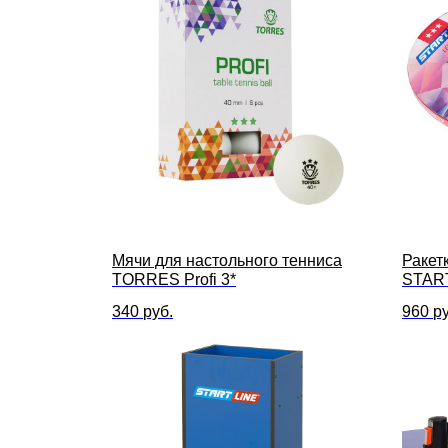
Мячи для настольного тенниса
Ракет
TORRES Profi 3*
START
340
руб.
960
ру