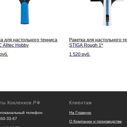
ка для настольного тенниса
Ракетка для настольного т
 Alltec Hobby
STIGA Rough 1*
руб.
1 520
руб.
кты Кокленков.РФ
Клиентам
гоканальный телефон:
На Главную
550-33-67
О Компании и производстве