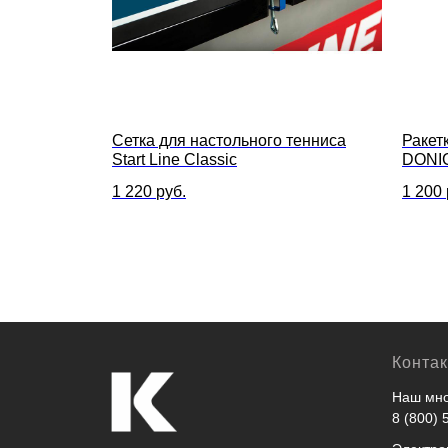
Сетка для настольного тенниса
Ракет
Start Line Classic
DONIC
1 220
руб.
1 200
Конта
Наш мно
8 (800) 