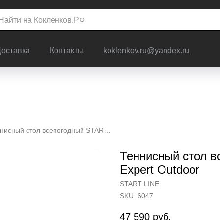
Доставка
Контакты
koklenkov.ru@yandex.ru
Теннисный стол всепогодный START LINE Top Expert Outdoor
Теннисный стол в
Expert Outdoor
START LINE
SKU:
6047
47 590
руб.