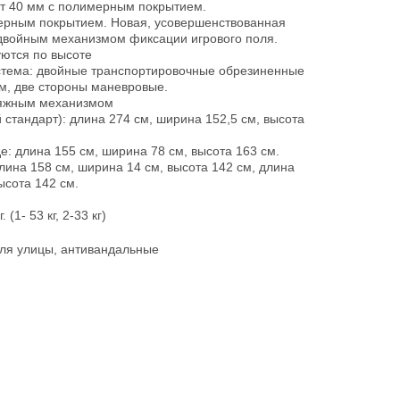
нт 40 мм с полимерным покрытием.
ерным покрытием. Новая, усовершенствованная
двойным механизмом фиксации игрового поля.
ются по высоте
стема: двойные транспортировочные обрезиненные
м, две стороны маневровые.
атяжным механизмом
стандарт): длина 274 см, ширина 152,5 см, высота
: длина 155 см, ширина 78 см, высота 163 см.
длина 158 см, ширина 14 см, высота 142 см, длина
ысота 142 см.
 (1- 53 кг, 2-33 кг)
для улицы, антивандальные