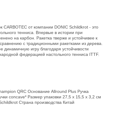
ок CARBOTEC от компании DONIC Schildkrot - это
ольного тенниса. Впервые в истории при
енено на карбон. Ракетка тверже и устойчивее к
равнению с традиционными ракетками из дерева.
ее динамичную игру благодаря устойчивости
ародной федерацией настольного тенниса ITTF.
hampion QRC Основание Allround Plus Ручка
ки concave* Размер упаковки 27,5 х 15,5 х 3,2 см
Schildkrot Страна производства Китай