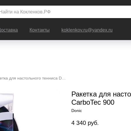
Доставка
Контакты
koklenkov.ru@yandex.ru
Ракетка для настольного тенниса DONIC CarboTec 900
Ракетка для наст
CarboTec 900
Donic
4 340
руб.