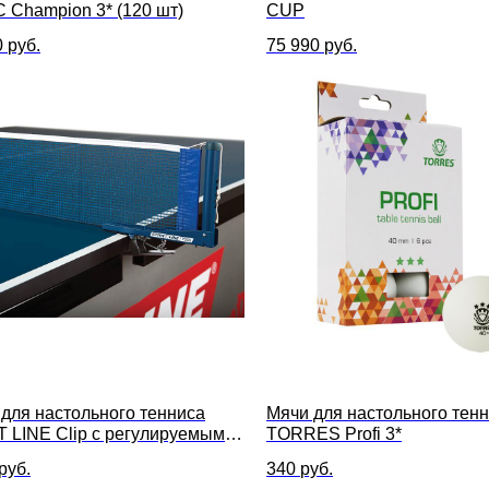
 Champion 3* (120 шт)
CUP
0
руб.
75 990
руб.
 для настольного тенниса
Мячи для настольного тен
 LINE Clip с регулируемым
TORRES Profi 3*
ением
руб.
340
руб.