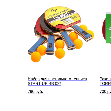
Набор для настольного тенниса
Ракет
START UP BB 02*
TORR
790
руб.
700
ру