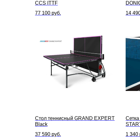
CCS ITTF
DONIC
77 100
руб.
14 49
Стол теннисный GRAND EXPERT
Сетка
Black
START
натяж
37 590
руб.
1 340