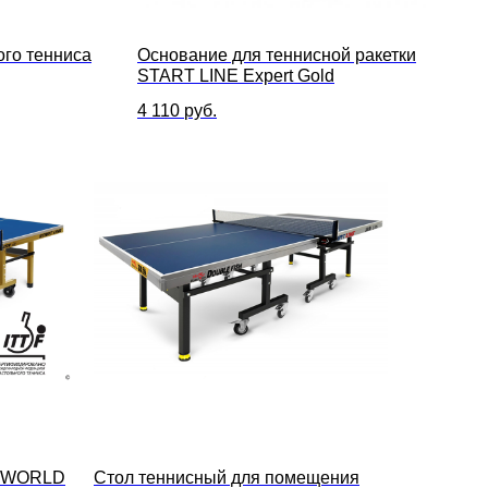
ого тенниса
Основание для теннисной ракетки
START LINE Expert Gold
4 110
руб.
n WORLD
Стол теннисный для помещения