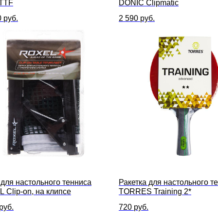
TTF
DONIC Clipmatic
0
руб.
2 590
руб.
 для настольного тенниса
Ракетка для настольного т
 Clip-on, на клипсе
TORRES Training 2*
руб.
720
руб.