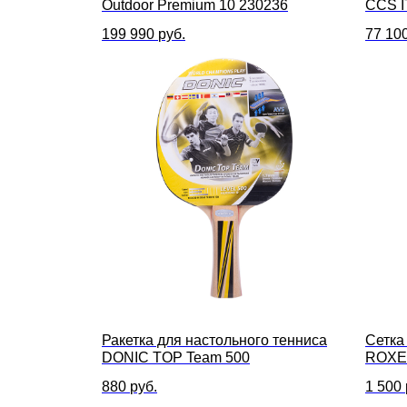
Outdoor Premium 10 230236
CCS I
199 990
руб.
77 10
Ракетка для настольного тенниса
Сетка
DONIC TOP Team 500
ROXEL
880
руб.
1 500