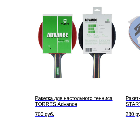
Ракетка для настольного тенниса
Ракет
TORRES Advance
START
700
руб.
280
ру