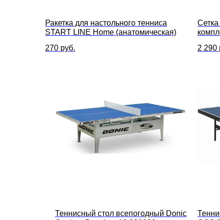
Ракетка для настольного тенниса
Сетка
START LINE Home (анатомическая)
компл
270
руб.
2 290
Теннисный стол всепогодный Donic
Тенни