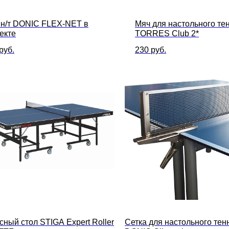
 н/т DONIC FLEX-NET в
Мяч для настольного те
екте
TORRES Club 2*
руб.
230
руб.
сный стол STIGA Expert Roller
Сетка для настольного тен