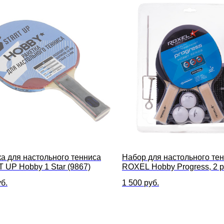
ка для настольного тенниса
Набор для настольного те
 UP Hobby 1 Star (9867)
ROXEL Hobby Progress, 2 р
мяча, сетка
б.
1 500
руб.