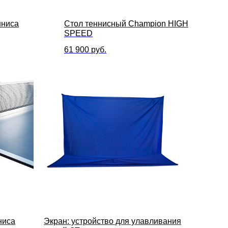
нниса
Стол теннисный Champion HIGH
SPEED
61 900
руб.
ниса
Экран: устройство для улавливания