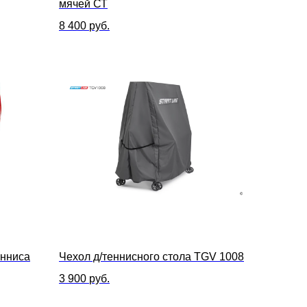
мячей СТ
8 400
руб.
енниса
Чехол д/теннисного стола TGV 1008
3 900
руб.