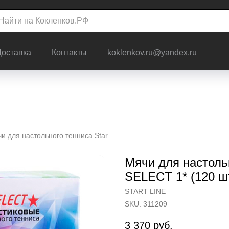
Доставка
Контакты
koklenkov.ru@yandex.ru
Мячи для настольного тенниса Start-line CLUB SELECT 1* (120 шт.)
Мячи для настольн
SELECT 1* (120 шт
START LINE
SKU:
311209
3 370
руб.