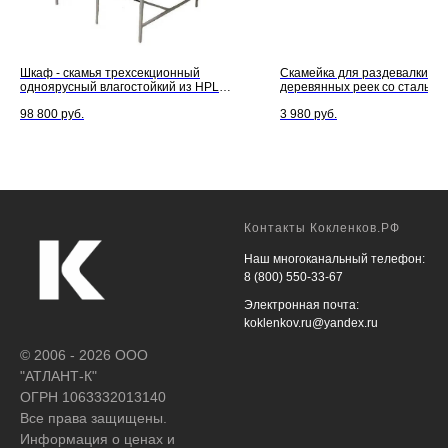
Шкаф - скамья трехсекционный
Скамейка для раздевалки из
одноярусный влагостойкий из HPL
деревянных реек со стальны
пластика 3–1
профилем
98 800
руб.
3 980
руб.
Контакты Кокленков.РФ
Наш многоканальный телефон:
8 (800) 550-33-67
Электронная почта:
koklenkov.ru@yandex.ru
© 2006 - 2026 ООО
"АТЛАНТ-К"
ОГРН 1063332013140
Все права защищены.
Информация о ценах и