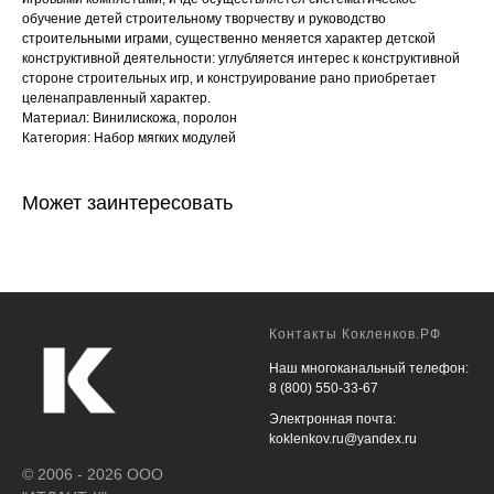
обучение детей строительному творчеству и руководство
строительными играми, существенно меняется характер детской
конструктивной деятельности: углубляется интерес к конструктивной
стороне строительных игр, и конструирование рано приобретает
целенаправленный характер.
Материал: Винилискожа, поролон
Категория: Набор мягких модулей
Может заинтересовать
Контакты Кокленков.РФ
Наш многоканальный телефон:
8 (800) 550-33-67
Электронная почта:
koklenkov.ru@yandex.ru
© 2006 - 2026 ООО