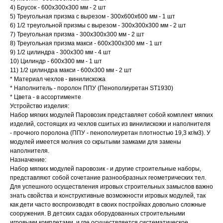
4) Брусок - 600х300х300 мм - 2 шт
5) Треугольная призма с вырезом - 300х600х600 мм - 1 шт
6) 1/2 треугольной призмы с вырезом - 300х300х300 мм - 2 шт
7) Треугольная призма - 300х300х300 мм - 2 шт
8) Треугольная призма макси - 600х300х300 мм - 1 шт
9) 1/2 цилиндра - 300х300 мм - 4 шт
10) Цилиндр - 600х300 мм - 1 шт
11) 1/2 цилиндра макси - 600х300 мм - 2 шт
* Материал чехлов - винилискожа
* Наполнитель - поролон ППУ (Пенополиуретан ST1930)
* Цвета - в ассортименте
Устройство изделия:
Набор мягких модулей Паровозик представляет собой комплект мягких
изделий, состоящих из чехлов сшитых из винилискожи и наполнителя
- прочного поролона (ППУ - пенополиуретан плотностью 19,3 кг/м3). У
модулей имеется молния со скрытыми замками для замены
наполнителя.
Назначение:
Набор мягких модулей паровозик - и другие строительные наборы,
представляют собой сочетание разнообразных геометрических тел.
Для успешного осуществления игровых строительных замыслов важно
знать свойства и конструктивные возможности игровых модулей, так
как дети часто воспроизводят в своих постройках довольно сложные
сооружения. В детских садах оборудованных строительными
игровыми комплетами, и где осуществляется систематическое