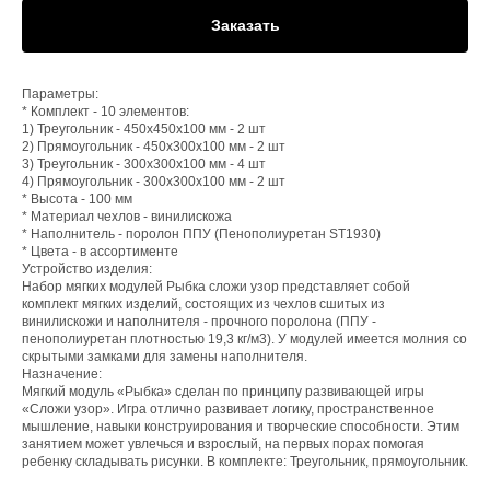
Заказать
Параметры:
* Комплект - 10 элементов:
1) Треугольник - 450x450x100 мм - 2 шт
2) Прямоугольник - 450x300x100 мм - 2 шт
3) Треугольник - 300x300x100 мм - 4 шт
4) Прямоугольник - 300x300x100 мм - 2 шт
* Высота - 100 мм
* Материал чехлов - винилискожа
* Наполнитель - поролон ППУ (Пенополиуретан ST1930)
* Цвета - в ассортименте
Устройство изделия:
Набор мягких модулей Рыбка сложи узор представляет собой
комплект мягких изделий, состоящих из чехлов сшитых из
винилискожи и наполнителя - прочного поролона (ППУ -
пенополиуретан плотностью 19,3 кг/м3). У модулей имеется молния со
скрытыми замками для замены наполнителя.
Назначение:
Мягкий модуль «Рыбка» сделан по принципу развивающей игры
«Сложи узор». Игра отлично развивает логику, пространственное
мышление, навыки конструирования и творческие способности. Этим
занятием может увлечься и взрослый, на первых порах помогая
ребенку складывать рисунки. В комплекте: Треугольник, прямоугольник.