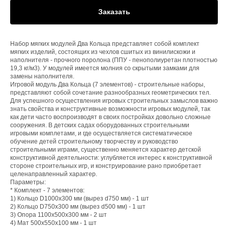
Заказать
Набор мягких модулей Два Кольца представляет собой комплект
мягких изделий, состоящих из чехлов сшитых из винилискожи и
наполнителя - прочного поролона (ППУ - пенополиуретан плотностью
19,3 кг/м3). У модулей имеется молния со скрытыми замками для
замены наполнителя.
Игровой модуль Два Кольца (7 элементов) - строительные наборы,
представляют собой сочетание разнообразных геометрических тел.
Для успешного осуществления игровых строительных замыслов важно
знать свойства и конструктивные возможности игровых модулей, так
как дети часто воспроизводят в своих постройках довольно сложные
сооружения. В детских садах оборудованных строительными
игровыми комплетами, и где осуществляется систематическое
обучение детей строительному творчеству и руководство
строительными играми, существенно меняется характер детской
конструктивной деятельности: углубляется интерес к конструктивной
стороне строительных игр, и конструирование рано приобретает
целенаправленный характер.
Параметры:
* Комплект - 7 элементов:
1) Кольцо D1000х300 мм (вырез d750 мм) - 1 шт
2) Кольцо D750х300 мм (вырез d500 мм) - 1 шт
3) Опора 1100х500х300 мм - 2 шт
4) Мат 500х550х100 мм - 1 шт