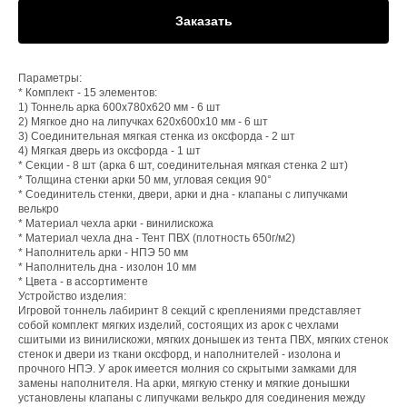
Заказать
Параметры:
* Комплект - 15 элементов:
1) Тоннель арка 600х780х620 мм - 6 шт
2) Мягкое дно на липучках 620х600х10 мм - 6 шт
3) Соединительная мягкая стенка из оксфорда - 2 шт
4) Мягкая дверь из оксфорда - 1 шт
* Секции - 8 шт (арка 6 шт, соединительная мягкая стенка 2 шт)
* Толщина стенки арки 50 мм, угловая секция 90°
* Соединитель стенки, двери, арки и дна - клапаны с липучками
велькро
* Материал чехла арки - винилискожа
* Материал чехла дна - Тент ПВХ (плотность 650г/м2)
* Наполнитель арки - НПЭ 50 мм
* Наполнитель дна - изолон 10 мм
* Цвета - в ассортименте
Устройство изделия:
Игровой тоннель лабиринт 8 секций с креплениями представляет
собой комплект мягких изделий, состоящих из арок с чехлами
сшитыми из винилискожи, мягких донышек из тента ПВХ, мягких стенок
стенок и двери из ткани оксфорд, и наполнителей - изолона и
прочного НПЭ. У арок имеется молния со скрытыми замками для
замены наполнителя. На арки, мягкую стенку и мягкие донышки
установлены клапаны с липучками велькро для соединения между