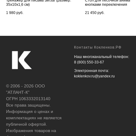
Тренажер для письма Зигзаг (размер:
Стол для песочной анимации
35х10х1,6 см)
кнопками переключения
1 980
руб.
21 450
руб.
Контакты Кокленков.РФ
Наш многоканальный телефон:
8 (800) 550-33-67
Электронная почта:
koklenkov.ru@yandex.ru
© 2006 - 2026 ООО
"АТЛАНТ-К"
ОГРН 1063332013140
Все права защищены.
Информация о ценах и
комплектациях не является
публичной офертой.
Изображения товаров на