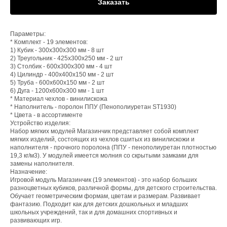
Заказать
Параметры:
* Комплект - 19 элементов:
1) Кубик - 300х300х300 мм - 8 шт
2) Треугольник - 425х300х250 мм - 2 шт
3) Столбик - 600х300х300 мм - 4 шт
4) Цилиндр - 400х400х150 мм - 2 шт
5) Труба - 600х600х150 мм - 2 шт
6) Дуга - 1200х600х300 мм - 1 шт
* Материал чехлов - винилискожа
* Наполнитель - поролон ППУ (Пенополиуретан ST1930)
* Цвета - в ассортименте
Устройство изделия:
Набор мягких модулей Магазинчик представляет собой комплект
мягких изделий, состоящих из чехлов сшитых из винилискожи и
наполнителя - прочного поролона (ППУ - пенополиуретан плотностью
19,3 кг/м3). У модулей имеется молния со скрытыми замками для
замены наполнителя.
Назначение:
Игровой модуль Магазинчик (19 элементов) - это набор больших
разноцветных кубиков, различной формы, для детского строительства.
Обучает геометрическим формам, цветам и размерам. Развивает
фантазию. Подходит как для детских дошкольных и младших
школьных учреждений, так и для домашних спортивных и
развивающих игр.