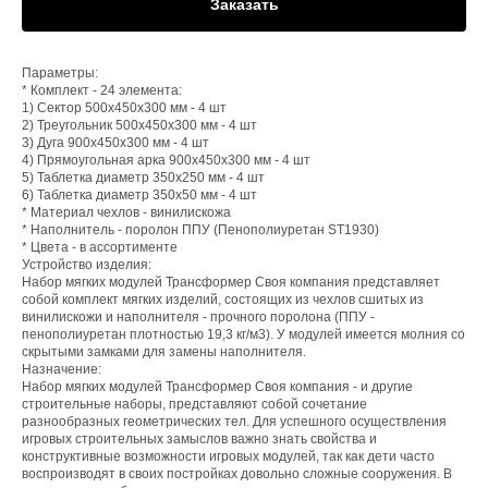
Заказать
Параметры:
* Комплект - 24 элемента:
1) Сектор 500х450х300 мм - 4 шт
2) Треугольник 500х450х300 мм - 4 шт
3) Дуга 900х450х300 мм - 4 шт
4) Прямоугольная арка 900х450х300 мм - 4 шт
5) Таблетка диаметр 350х250 мм - 4 шт
6) Таблетка диаметр 350х50 мм - 4 шт
* Материал чехлов - винилискожа
* Наполнитель - поролон ППУ (Пенополиуретан ST1930)
* Цвета - в ассортименте
Устройство изделия:
Набор мягких модулей Трансформер Своя компания представляет
собой комплект мягких изделий, состоящих из чехлов сшитых из
винилискожи и наполнителя - прочного поролона (ППУ -
пенополиуретан плотностью 19,3 кг/м3). У модулей имеется молния со
скрытыми замками для замены наполнителя.
Назначение:
Набор мягких модулей Трансформер Своя компания - и другие
строительные наборы, представляют собой сочетание
разнообразных геометрических тел. Для успешного осуществления
игровых строительных замыслов важно знать свойства и
конструктивные возможности игровых модулей, так как дети часто
воспроизводят в своих постройках довольно сложные сооружения. В