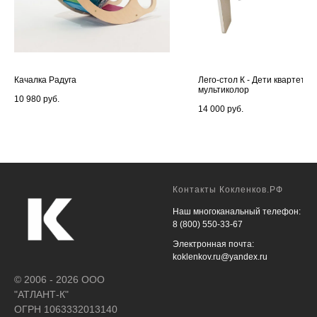
Качалка Радуга
Лего-стол К - Дети квартет
мультиколор
10 980
руб.
14 000
руб.
Контакты Кокленков.РФ
Наш многоканальный телефон:
8 (800) 550-33-67
Электронная почта:
koklenkov.ru@yandex.ru
© 2006 - 2026 ООО
"АТЛАНТ-К"
ОГРН 1063332013140