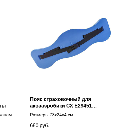
Пояс страховочный для
аны
аквааэробики СХ E29451
73х24х4 см
аканами
Размеры 73х24х4 см.
ионарные
680
руб.
0x40 мм,