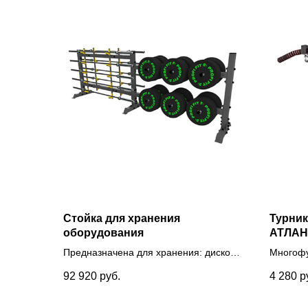
Стойка для хранения
Турник
оборудования
АТЛАНТ
6 хват
Предназначена для хранения: дисков,
Многофу
ручкам
грифов.
рукоход
92 920
руб.
4 280
р
на швед