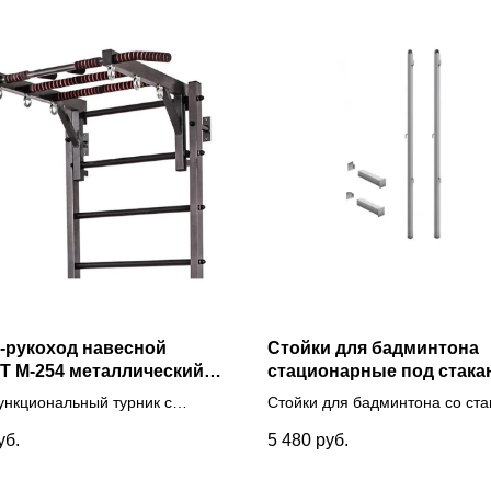
-рукоход навесной
Стойки для бадминтона
 М-254 металлический с
стационарные под стак
ами, неопреновыми
нкциональный турник с
Стойки для бадминтона со ст
и и системой подвеса
ом и тремя хватами навесной
и закладными гильзами, стац
уб.
5 480
руб.
скую стенку.
из металлического профиля 4
конструкция стаканного типа