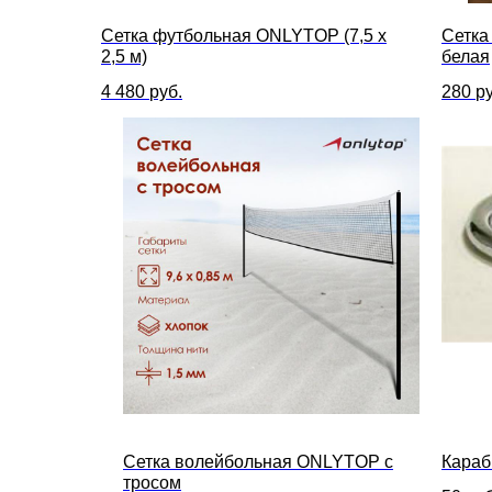
Сетка футбольная ONLYTOP (7,5 х
Сетка
2,5 м)
белая
4 480
руб.
280
ру
Сетка волейбольная ONLYTOP с
Караб
тросом