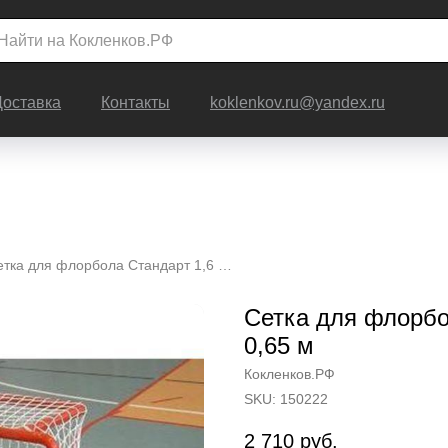
Доставка
Контакты
koklenkov.ru@yandex.ru
Сетка для флорбола Стандарт 1,6 х 1,15 х 0,4 х 0,65 м
Сетка для флорбол
0,65 м
Кокленков.РФ
SKU:
150222
2 710
руб.