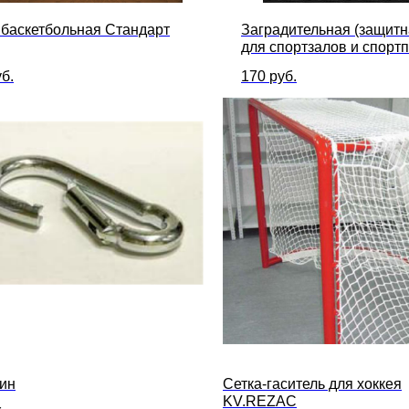
 баскетбольная Стандарт
Заградительная (защитн
для спортзалов и спорт
Стандарт ячейка 40x40 
б.
170
руб.
ин
Сетка-гаситель для хоккея
KV.REZAC