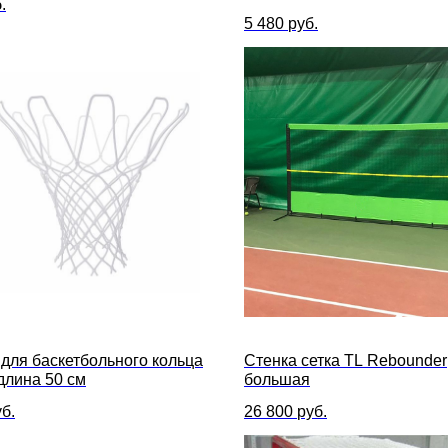
.
5 480
руб.
 для баскетбольного кольца
Стенка сетка TL Rebounder
длина 50 см
большая
б.
26 800
руб.