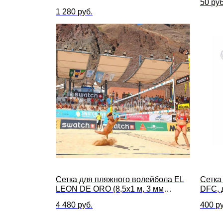
50
руб
1 280
руб.
Сетка для пляжного волейбола EL
Сетка
LEON DE ORO (8,5x1 м, 3 мм
DFC, 
толщина)
4 480
руб.
400
ру