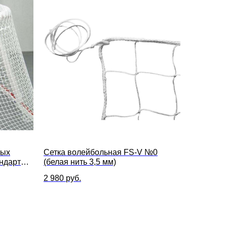
ных
Сетка волейбольная FS-V №0
андарт
(белая нить 3,5 мм)
2 980
руб.