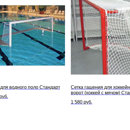
 для водного поло Стандарт
Сетка гашения для хоккей
ворот (хоккей с мячом) Ст
руб.
(белая нить 4 мм)
1 580
руб.