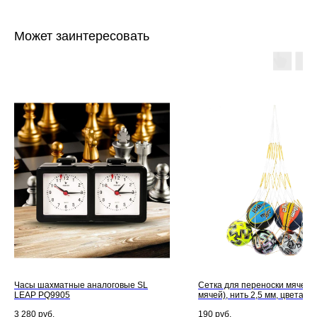
Может заинтересовать
Часы шахматные аналоговые SL
Сетка для переноски мячей (
LEAP PQ9905
мячей), нить 2,5 мм, цвета 
3 280
руб.
190
руб.