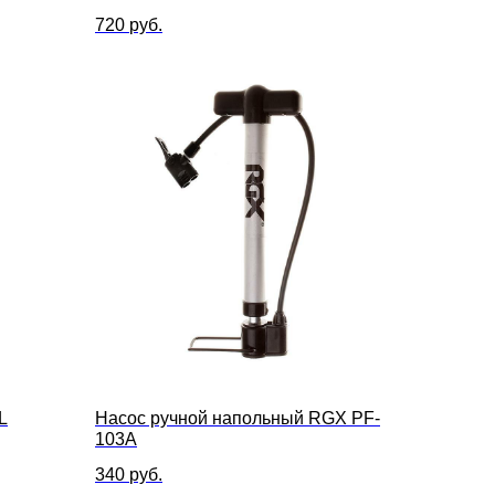
720
руб.
L
Насос ручной напольный RGX PF-
103A
340
руб.