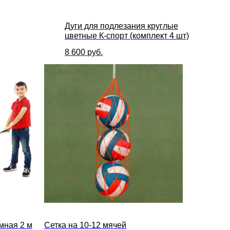
Дуги для подлезания круглые
цветные К-спорт (комплект 4 шт)
8 600
руб.
мная 2 м
Сетка на 10-12 мячей