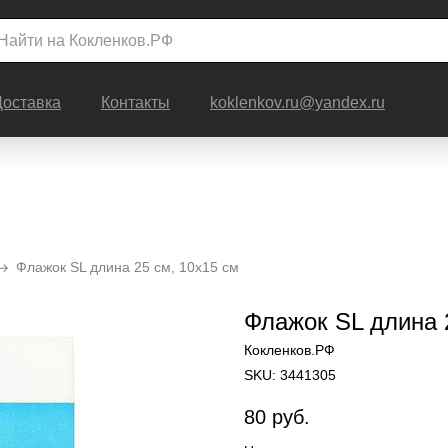
Доставка
Контакты
koklenkov.ru@yandex.ru
Флажок SL длина 25 см, 10x15 см
Флажок SL длина 
Кокленков.РФ
SKU:
3441305
80
руб.