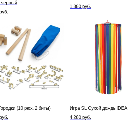
, черный
1 880
руб.
руб.
Городки (10 рюх, 2 биты)
Игра SL Сухой дождь IDEA
руб.
4 280
руб.