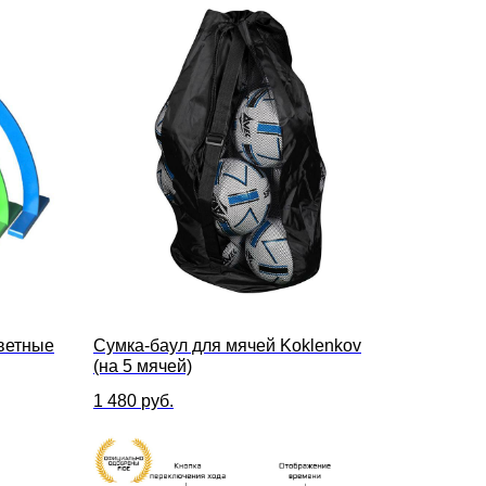
ветные
Сумка-баул для мячей Koklenkov
(на 5 мячей)
1 480
руб.