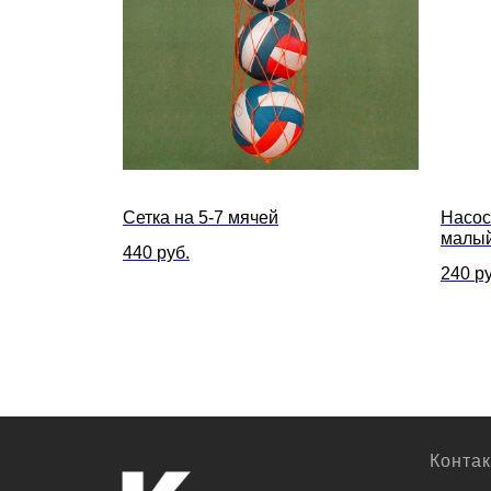
Сетка на 5-7 мячей
Насос
малый
440
руб.
240
ру
Конта