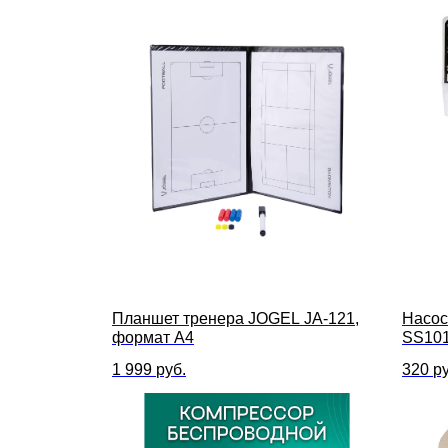
Планшет тренера JOGEL JA-121,
Насос
формат A4
SS101
1 999
руб.
320
ру