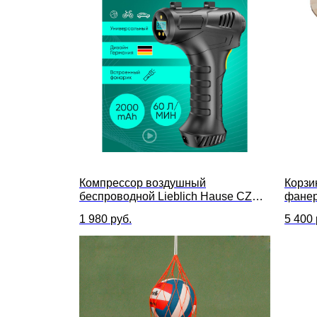
Компрессор воздушный
Корзи
беспроводной Lieblich Hause CZK-
фане
3665
1 980
руб.
5 400