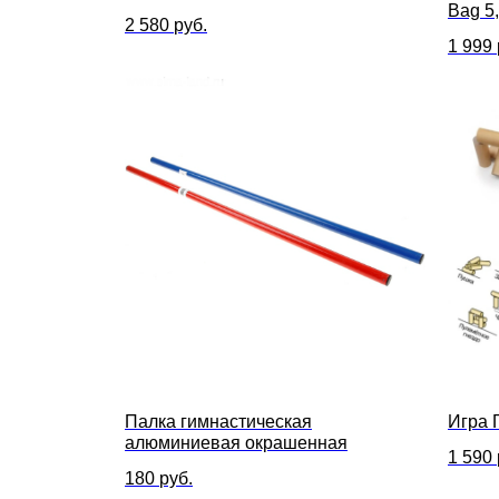
Bag 5
2 580
руб.
1 999
Палка гимнастическая
Игра 
алюминиевая окрашенная
1 590
180
руб.