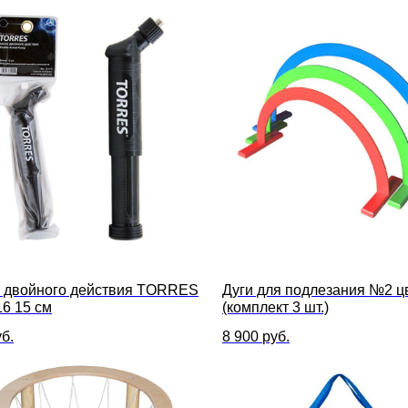
 двойного действия TORRES
Дуги для подлезания №2 ц
6 15 см
(комплект 3 шт.)
б.
8 900
руб.