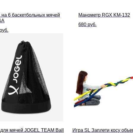
 на 6 баскетбольных мячей
Манометр RGX KM-132
SA
680
руб.
руб.
 для мячей JOGEL TEAM Ball
Игра SL Заплети косу объе