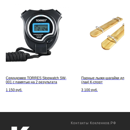
Секундомер TORRES Stopwatch SW-
Парные лыжи-шагайки для э
001 с памятью на 2 результата
(лак) К-спорт
1 150
руб.
3 100
руб.
Контакты Кокленков.РФ