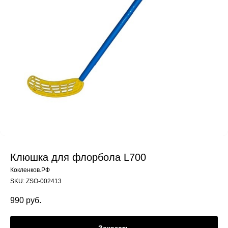
Клюшка для флорбола L700
Кокленков.РФ
SKU:
ZSO-002413
990
руб.
Заказать