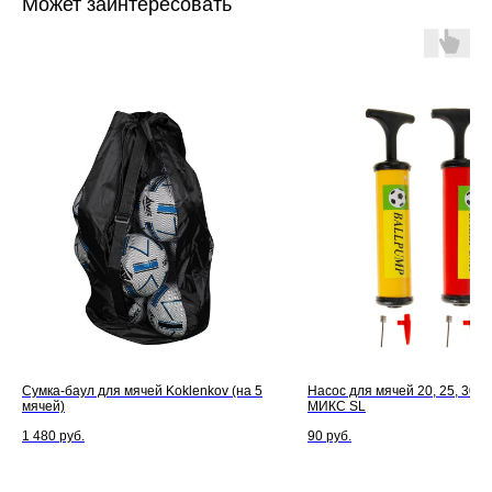
Может заинтересовать
Сумка-баул для мячей Koklenkov (на 5
Насос для мячей 20, 25, 30 с
мячей)
МИКС SL
1 480
руб.
90
руб.