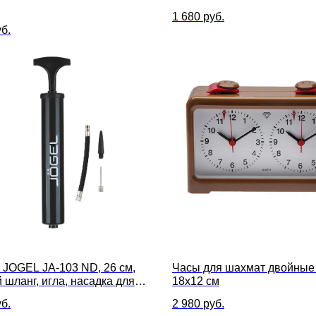
1 680
руб.
б.
 JOGEL JA-103 ND, 26 см,
Часы для шахмат двойные
 шланг, игла, насадка для
18x12 см
ола
б.
2 980
руб.