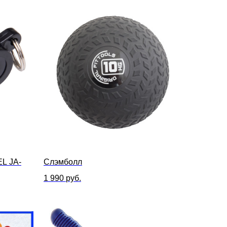
L JA-
Слэмболл
1 990
руб.