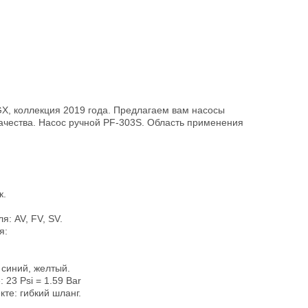
X, коллекция 2019 года. Предлагаем вам насосы
ачества. Насос ручной PF-303S. Область применения
к.
я: AV, FV, SV.
я:
 синий, желтый.
23 Psi = 1.59 Bar
те: гибкий шланг.