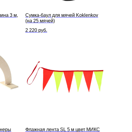
ина 3 м,
Сумка-баул для мячей Koklenkov
(на 25 мячей)
2 220
руб.
анеры
Флажная лента SL 5 м цвет МИКС