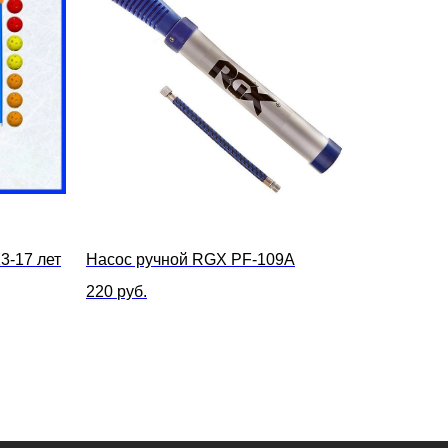
3-17 лет
Насос ручной RGX PF-109A
220
руб.