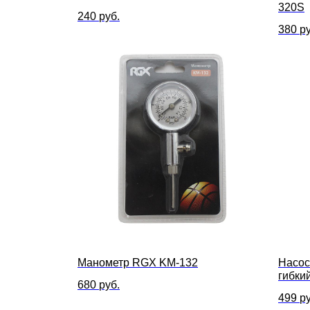
320S
240
руб.
380
ру
Манометр RGX KM-132
Насос
гибкий
680
руб.
фитб
499
ру