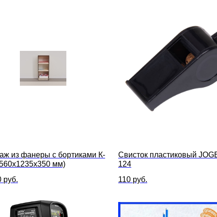
аж из фанеры с бортиками К-
Свисток пластиковый JOGE
(560х1235х350 мм)
124
0
руб.
110
руб.