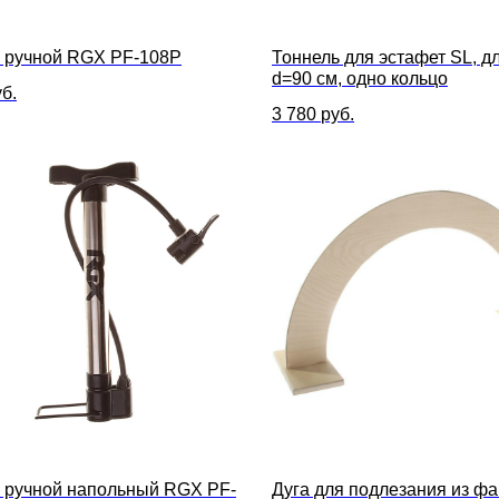
 ручной RGX PF-108P
Тоннель для эстафет SL, дл
d=90 см, одно кольцо
б.
3 780
руб.
 ручной напольный RGX PF-
Дуга для подлезания из ф