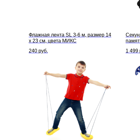
Флажная лента SL 3-6 м, размер 14
Секун
х 23 см, цвета МИКС
памят
240
руб.
1 499