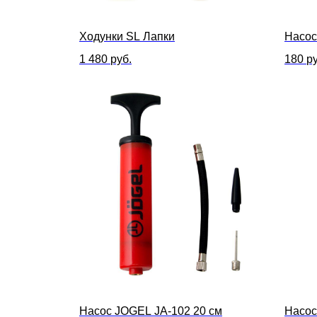
Ходунки SL Лапки
Насос
1 480
руб.
180
ру
Насос JOGEL JA-102 20 см
Насос