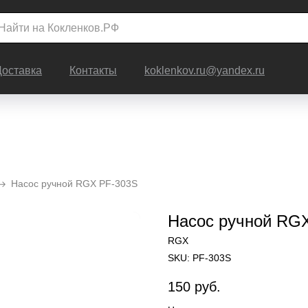
Доставка
Контакты
koklenkov.ru@yandex.ru
Насос ручной RGX PF-303S
Насос ручной RG
RGX
SKU:
PF-303S
150
руб.