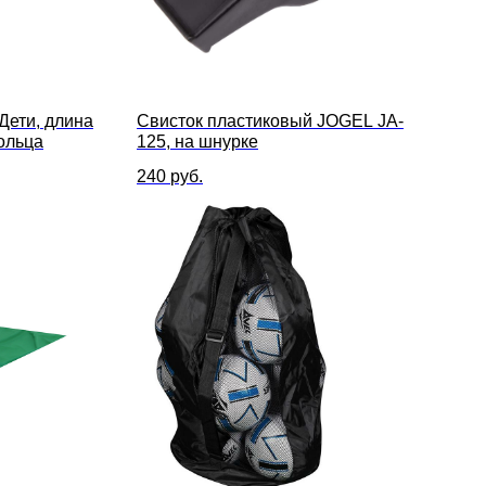
 Дети, длина
Свисток пластиковый JOGEL JA-
кольца
125, на шнурке
240
руб.