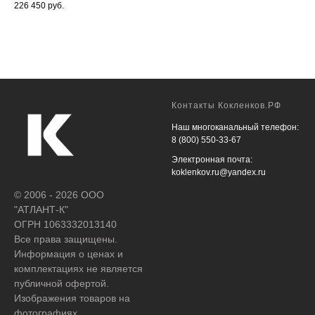
226 450
руб.
SK
22 
Контакты Кокленков.РФ
Наш многоканальный телефон:
8 (800) 550-33-67
Электронная почта:
koklenkov.ru@yandex.ru
© 2006 - 2026 ООО
"АТЛАНТ-К"
ОГРН 1063332013140
Все права защищены.
Информация о ценах и
комплектациях не является
публичной офертой.
Изображения товаров на
фотографиях,