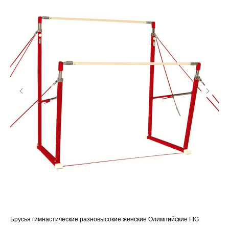
Брусья гимнастические разновысокие женские Олимпийские FIG
Жер
муж