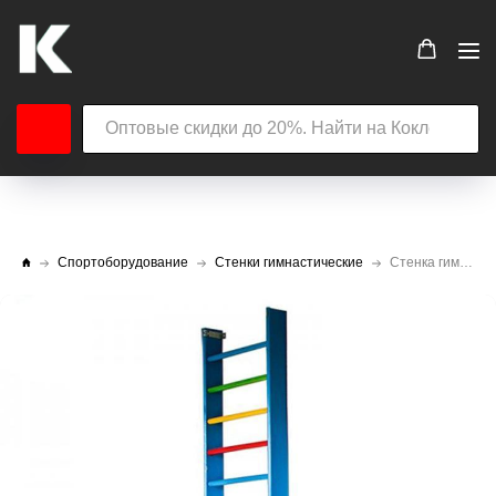
Спортоборудование
Стенки гимнастические
Стенка гимнастическая детская деревянная цветная Кокленков.РФ с закругленными краями боковин