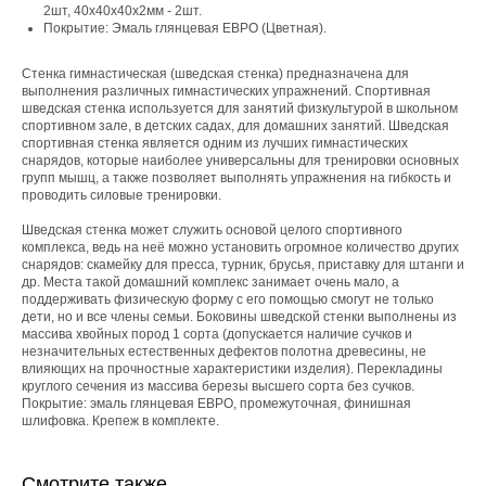
2шт, 40х40х40х2мм - 2шт.
Покрытие: Эмаль глянцевая ЕВРО (Цветная).
Стенка гимнастическая (шведская стенка) предназначена для
выполнения различных гимнастических упражнений. Спортивная
шведская стенка используется для занятий физкультурой в школьном
спортивном зале, в детских садах, для домашних занятий. Шведская
спортивная стенка является одним из лучших гимнастических
снарядов, которые наиболее универсальны для тренировки основных
групп мышц, а также позволяет выполнять упражнения на гибкость и
проводить силовые тренировки.
Шведская стенка может служить основой целого спортивного
комплекса, ведь на неё можно установить огромное количество других
снарядов: скамейку для пресса, турник, брусья, приставку для штанги и
др. Места такой домашний комплекс занимает очень мало, а
поддерживать физическую форму с его помощью смогут не только
дети, но и все члены семьи. Боковины шведской стенки выполнены из
массива хвойных пород 1 сорта (допускается наличие сучков и
незначительных естественных дефектов полотна древесины, не
влияющих на прочностные характеристики изделия). Перекладины
круглого сечения из массива березы высшего сорта без сучков.
Покрытие: эмаль глянцевая ЕВРО, промежуточная, финишная
шлифовка. Крепеж в комплекте.
Смотрите также