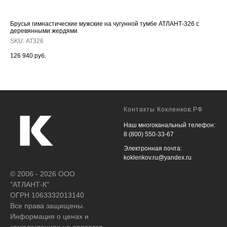
Брусья гимнастические мужские на чугунной тумбе АТЛАНТ-326 с
Бре
деревянными жердями
опо
SKU:
АТ326
SK
126 940
руб.
18 
Контакты Кокленков.РФ
Наш многоканальный телефон:
8 (800) 550-33-67
Электронная почта:
koklenkov.ru@yandex.ru
© 2006 - 2026 ООО
"АТЛАНТ-К"
ОГРН 1063332013140
Все права защищены.
Информация о ценах и
комплектациях не является